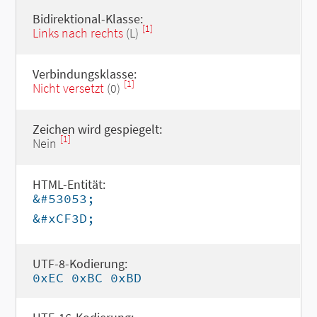
Bidirektional-Klasse:
[1]
Links nach rechts
(L)
Verbindungsklasse:
[1]
Nicht versetzt
(0)
Zeichen wird gespiegelt:
[1]
Nein
HTML-Entität:
&#53053;
&#xCF3D;
UTF-8-Kodierung:
0xEC 0xBC 0xBD