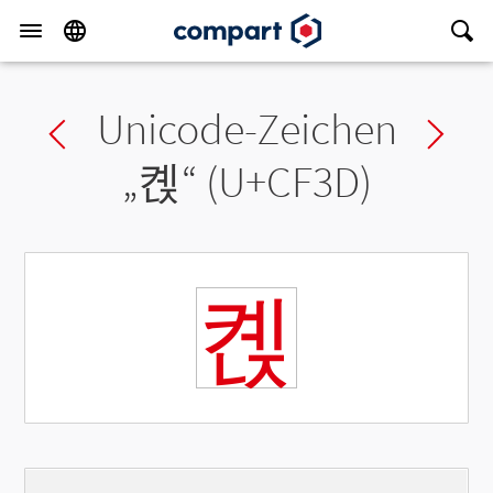
Unicode-Zeichen
Previous char
Ne
„
켽
“ (U+CF3D)
켽