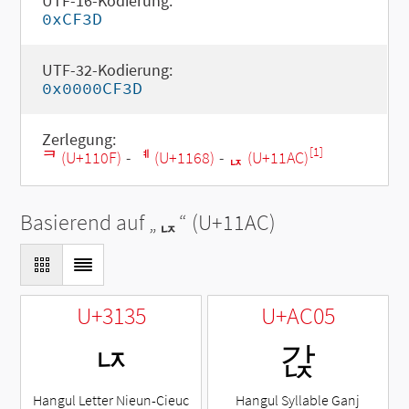
UTF-16-Kodierung:
0xCF3D
UTF-32-Kodierung:
0x0000CF3D
Zerlegung:
[1]
ᄏ (U+110F)
-
ᅨ (U+1168)
-
ᆬ (U+11AC)
Basierend auf „
ᆬ
“ (U+11AC)
U+3135
U+AC05
ㄵ
갅
Hangul Letter Nieun-Cieuc
Hangul Syllable Ganj