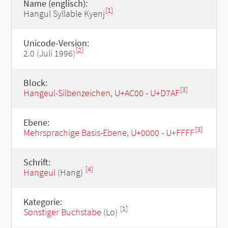
Name (englisch):
[1]
Hangul Syllable Kyenj
Unicode-Version:
[2]
2.0 (Juli 1996)
Block:
[3]
Hangeul-Silbenzeichen, U+AC00 - U+D7AF
Ebene:
[3]
Mehrsprachige Basis-Ebene, U+0000 - U+FFFF
Schrift:
[4]
Hangeul
(Hang)
Kategorie:
[1]
Sonstiger Buchstabe
(Lo)