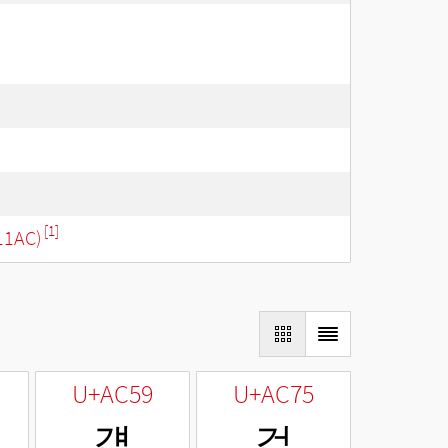
[1]
11AC)
U+AC59
U+AC75
걙
걵