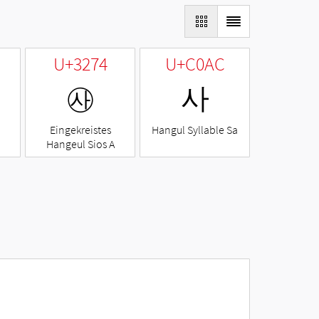
U+3274
U+C0AC
㉴
사
Eingekreistes
Hangul Syllable Sa
Hangeul Sios A