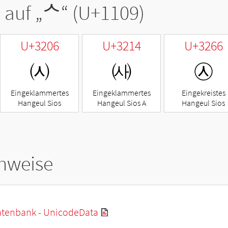
 auf „
ᄉ
“ (U+1109)
U+3206
U+3214
U+3266
㈆
㈔
㉦
Eingeklammertes
Eingeklammertes
Eingekreistes
Hangeul Sios
Hangeul Sios A
Hangeul Sios
hweise
tenbank - UnicodeData