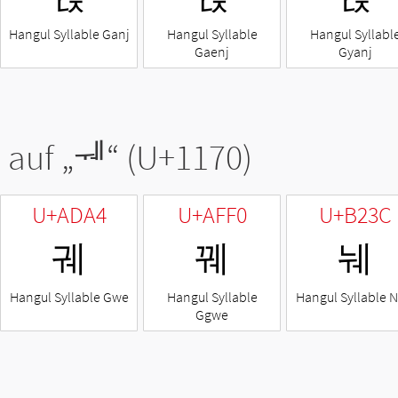
Hangul Syllable Ganj
Hangul Syllable
Hangul Syllabl
Gaenj
Gyanj
 auf „
ᅰ
“ (U+1170)
U+ADA4
U+AFF0
U+B23C
궤
꿰
눼
Hangul Syllable Gwe
Hangul Syllable
Hangul Syllable 
Ggwe