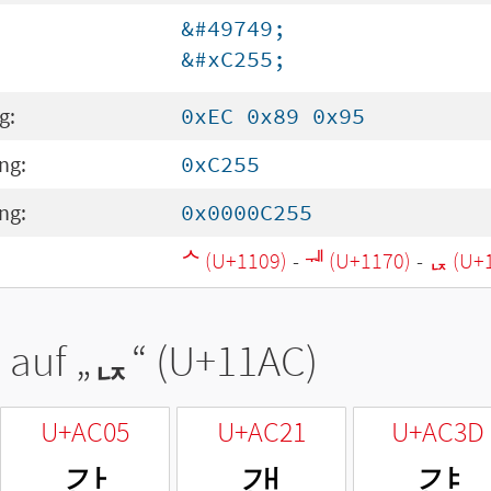
&#49749;
&#xC255;
g:
0xEC 0x89 0x95
ng:
0xC255
ng:
0x0000C255
ᄉ (U+1109)
-
ᅰ (U+1170)
-
ᆬ (U+
 auf „
ᆬ
“ (U+11AC)
U+AC05
U+AC21
U+AC3D
갅
갡
갽