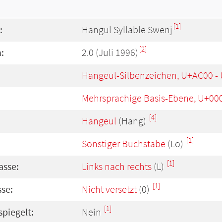
[1]
:
Hangul Syllable Swenj
[2]
:
2.0 (Juli 1996)
Hangeul-Silbenzeichen, U+AC00 -
Mehrsprachige Basis-Ebene, U+00
[4]
Hangeul
(Hang)
[1]
Sonstiger Buchstabe
(Lo)
[1]
asse:
Links nach rechts
(L)
[1]
se:
Nicht versetzt
(0)
[1]
spiegelt:
Nein