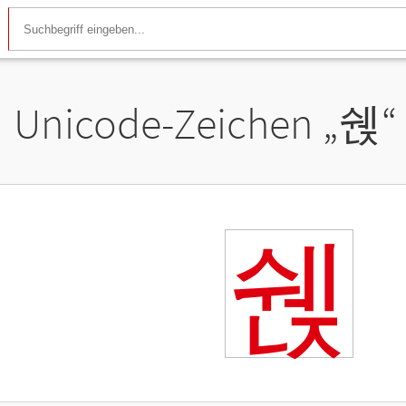
Unicode-Zeichen „
쉕
“
쉕