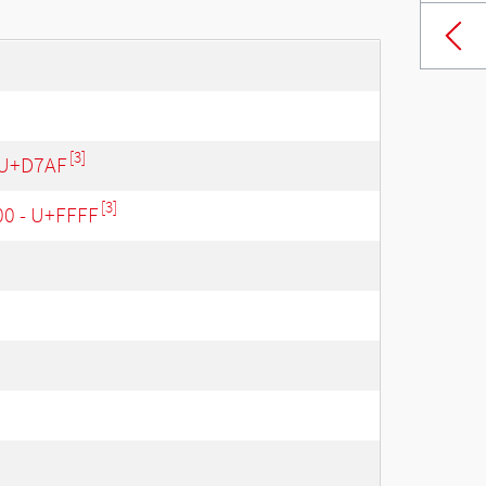
[3]
 U+D7AF
[3]
00 - U+FFFF