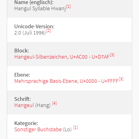
Name (englisch):
[1]
Hangul Syllable Hwanj
Unicode-Version:
[2]
2.0 (Juli 1996)
Block:
[3]
Hangeul-Silbenzeichen, U+AC00 - U+D7AF
Ebene:
[3]
Mehrsprachige Basis-Ebene, U+0000 - U+FFFF
Schrift:
[4]
Hangeul
(Hang)
Kategorie:
[1]
Sonstiger Buchstabe
(Lo)