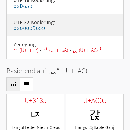
UTF-16-Kodierung:
0xD659
UTF-32-Kodierung:
0x0000D659
Zerlegung:
[1]
ᄒ (U+1112)
-
ᅪ (U+116A)
-
ᆬ (U+11AC)
Basierend auf „
ᆬ
“ (U+11AC)
U+3135
U+AC05
ㄵ
갅
Hangul Letter Nieun-Cieuc
Hangul Syllable Ganj