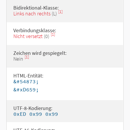
Bidirektional-Klasse:
[1]
Links nach rechts
(L)
Verbindungsklasse:
[1]
Nicht versetzt
(0)
Zeichen wird gespiegelt:
[1]
Nein
HTML-Entität:
&#54873;
&#xD659;
UTF-8-Kodierung:
0xED 0x99 0x99