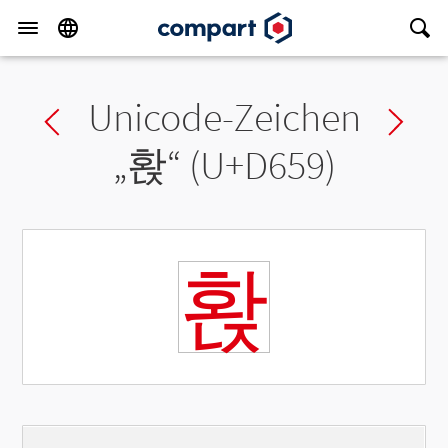
Unicode-Zeichen
Previous char
Ne
„
홙
“ (U+D659)
홙