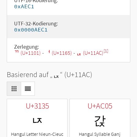
UTF-16-Kodierung:
0xAEC1
UTF-32-Kodierung:
0x0000AEC1
Zerlegung:
[1]
ᄁ (U+1101)
-
ᅥ (U+1165)
-
ᆬ (U+11AC)
Basierend auf „
ᆬ
“ (U+11AC)
U+3135
U+AC05
ㄵ
갅
Hangul Letter Nieun-Cieuc
Hangul Syllable Ganj