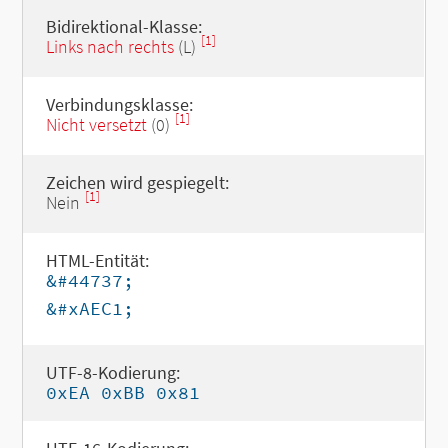
Bidirektional-Klasse:
[1]
Links nach rechts
(L)
Verbindungsklasse:
[1]
Nicht versetzt
(0)
Zeichen wird gespiegelt:
[1]
Nein
HTML-Entität:
&#44737;
&#xAEC1;
UTF-8-Kodierung:
0xEA 0xBB 0x81