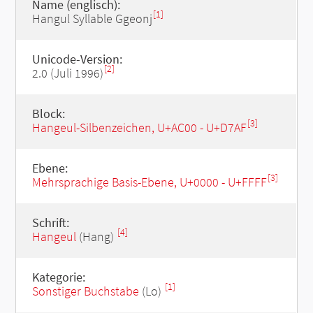
Name (englisch):
[1]
Hangul Syllable Ggeonj
Unicode-Version:
[2]
2.0 (Juli 1996)
Block:
[3]
Hangeul-Silbenzeichen, U+AC00 - U+D7AF
Ebene:
[3]
Mehrsprachige Basis-Ebene, U+0000 - U+FFFF
Schrift:
[4]
Hangeul
(Hang)
Kategorie:
[1]
Sonstiger Buchstabe
(Lo)