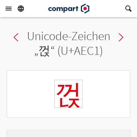
Unicode-Zeichen
Previous char
Ne
„
껁
“ (U+AEC1)
껁