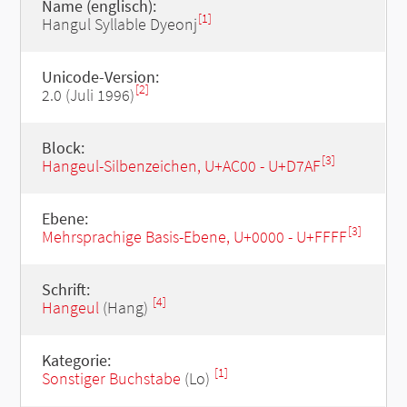
Name (englisch):
[1]
Hangul Syllable Dyeonj
Unicode-Version:
[2]
2.0 (Juli 1996)
Block:
[3]
Hangeul-Silbenzeichen, U+AC00 - U+D7AF
Ebene:
[3]
Mehrsprachige Basis-Ebene, U+0000 - U+FFFF
Schrift:
[4]
Hangeul
(Hang)
Kategorie:
[1]
Sonstiger Buchstabe
(Lo)