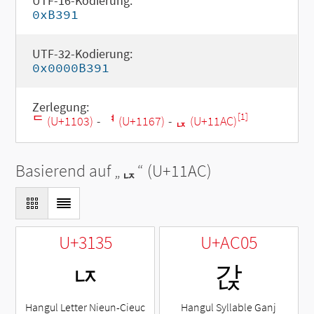
UTF-16-Kodierung:
0xB391
UTF-32-Kodierung:
0x0000B391
Zerlegung:
[1]
ᄃ (U+1103)
-
ᅧ (U+1167)
-
ᆬ (U+11AC)
Basierend auf „
ᆬ
“ (U+11AC)
U+3135
U+AC05
ㄵ
갅
Hangul Letter Nieun-Cieuc
Hangul Syllable Ganj