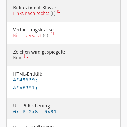
Bidirektional-Klasse:
[1]
Links nach rechts
(L)
Verbindungsklasse:
[1]
Nicht versetzt
(0)
Zeichen wird gespiegelt:
[1]
Nein
HTML-Entität:
&#45969;
&#xB391;
UTF-8-Kodierung:
0xEB 0x8E 0x91