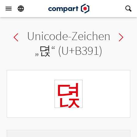
Unicode-Zeichen
Previous char
Ne
„
뎑
“ (U+B391)
뎑