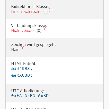
Bidirektional-Klasse:
[1]
Links nach rechts
(L)
Verbindungsklasse:
[1]
Nicht versetzt
(0)
Zeichen wird gespiegelt:
[1]
Nein
HTML-Entität:
&#44093;
&#xAC3D;
UTF-8-Kodierung:
0xEA 0xB0 0xBD