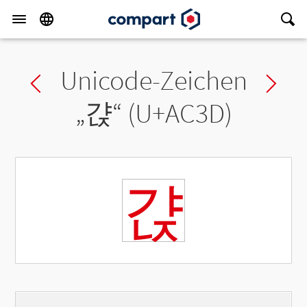
Unicode-Zeichen
Previous char
Ne
„
갽
“ (U+AC3D)
갽