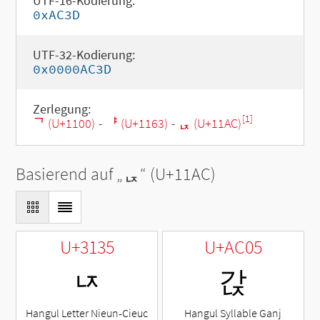
UTF-16-Kodierung:
0xAC3D
UTF-32-Kodierung:
0x0000AC3D
Zerlegung:
[1]
ᄀ (U+1100)
-
ᅣ (U+1163)
-
ᆬ (U+11AC)
Basierend auf „
ᆬ
“ (U+11AC)
U+3135
U+AC05
ㄵ
갅
Hangul Letter Nieun-Cieuc
Hangul Syllable Ganj