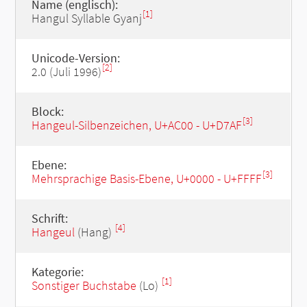
Name (englisch):
[1]
Hangul Syllable Gyanj
Unicode-Version:
[2]
2.0 (Juli 1996)
Block:
[3]
Hangeul-Silbenzeichen, U+AC00 - U+D7AF
Ebene:
[3]
Mehrsprachige Basis-Ebene, U+0000 - U+FFFF
Schrift:
[4]
Hangeul
(Hang)
Kategorie:
[1]
Sonstiger Buchstabe
(Lo)