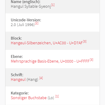
Name (englisch):
[1]
Hangul Syllable Gyeonj
Unicode-Version:
[2]
2.0 (Juli 1996)
Block:
[3]
Hangeul-Silbenzeichen, U+AC00 - U+D7AF
Ebene:
[3]
Mehrsprachige Basis-Ebene, U+0000 - U+FFFF
Schrift:
[4]
Hangeul
(Hang)
Kategorie:
[1]
Sonstiger Buchstabe
(Lo)