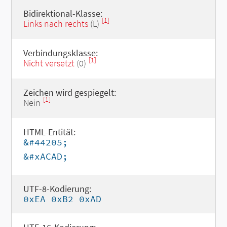
Bidirektional-Klasse:
[1]
Links nach rechts
(L)
Verbindungsklasse:
[1]
Nicht versetzt
(0)
Zeichen wird gespiegelt:
[1]
Nein
HTML-Entität:
&#44205;
&#xACAD;
UTF-8-Kodierung:
0xEA 0xB2 0xAD