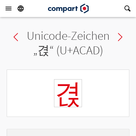
Unicode-Zeichen
Previous char
Ne
„
겭
“ (U+ACAD)
겭