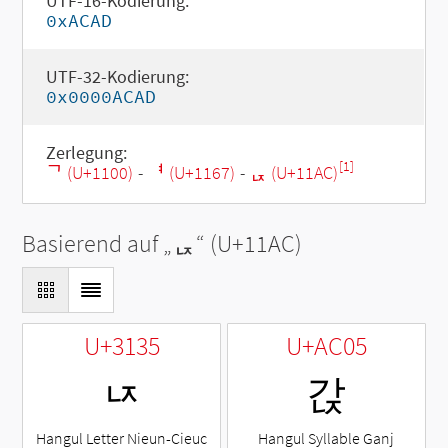
UTF-16-Kodierung:
0xACAD
UTF-32-Kodierung:
0x0000ACAD
Zerlegung:
[1]
ᄀ (U+1100)
-
ᅧ (U+1167)
-
ᆬ (U+11AC)
Basierend auf „
ᆬ
“ (U+11AC)
U+3135
U+AC05
ㄵ
갅
Hangul Letter Nieun-Cieuc
Hangul Syllable Ganj