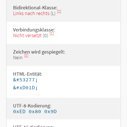
Bidirektional-Klasse:
[1]
Links nach rechts
(L)
Verbindungsklasse:
[1]
Nicht versetzt
(0)
Zeichen wird gespiegelt:
[1]
Nein
HTML-Entität:
&#53277;
&#xD01D;
UTF-8-Kodierung:
0xED 0x80 0x9D