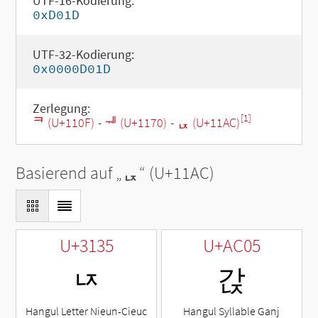
UTF-16-Kodierung:
0xD01D
UTF-32-Kodierung:
0x0000D01D
Zerlegung:
[1]
ᄏ (U+110F)
-
ᅰ (U+1170)
-
ᆬ (U+11AC)
Basierend auf „
ᆬ
“ (U+11AC)
U+3135
U+AC05
ㄵ
갅
Hangul Letter Nieun-Cieuc
Hangul Syllable Ganj