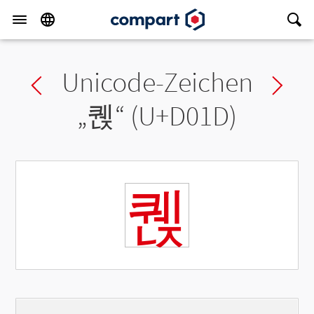
Unicode-Zeichen
Previous char
Ne
„
퀝
“ (U+D01D)
퀝