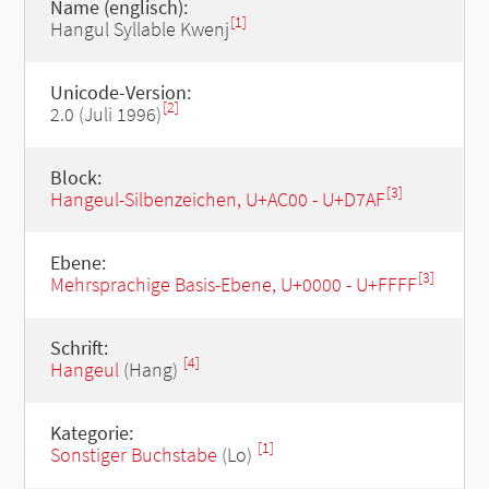
Name (englisch):
[1]
Hangul Syllable Kwenj
Unicode-Version:
[2]
2.0 (Juli 1996)
Block:
[3]
Hangeul-Silbenzeichen, U+AC00 - U+D7AF
Ebene:
[3]
Mehrsprachige Basis-Ebene, U+0000 - U+FFFF
Schrift:
[4]
Hangeul
(Hang)
Kategorie:
[1]
Sonstiger Buchstabe
(Lo)