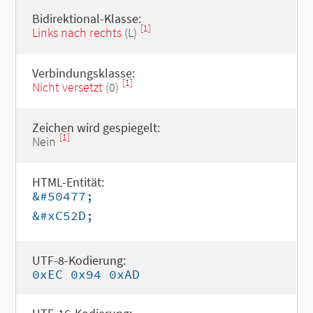
Bidirektional-Klasse:
[1]
Links nach rechts
(L)
Verbindungsklasse:
[1]
Nicht versetzt
(0)
Zeichen wird gespiegelt:
[1]
Nein
HTML-Entität:
&#50477;
&#xC52D;
UTF-8-Kodierung:
0xEC 0x94 0xAD