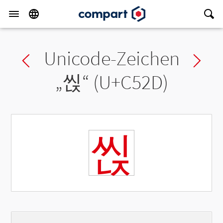
Unicode-Zeichen
Previous char
Ne
„
씭
“ (U+C52D)
씭