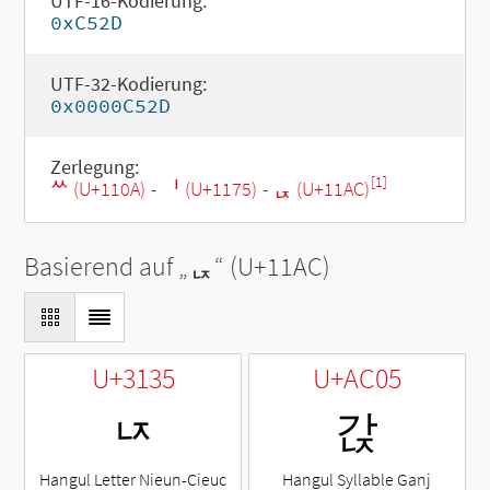
UTF-16-Kodierung:
0xC52D
UTF-32-Kodierung:
0x0000C52D
Zerlegung:
[1]
ᄊ (U+110A)
-
ᅵ (U+1175)
-
ᆬ (U+11AC)
Basierend auf „
ᆬ
“ (U+11AC)
U+3135
U+AC05
ㄵ
갅
Hangul Letter Nieun-Cieuc
Hangul Syllable Ganj