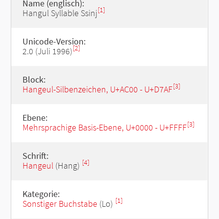
Name (englisch):
[1]
Hangul Syllable Ssinj
Unicode-Version:
[2]
2.0 (Juli 1996)
Block:
[3]
Hangeul-Silbenzeichen, U+AC00 - U+D7AF
Ebene:
[3]
Mehrsprachige Basis-Ebene, U+0000 - U+FFFF
Schrift:
[4]
Hangeul
(Hang)
Kategorie:
[1]
Sonstiger Buchstabe
(Lo)