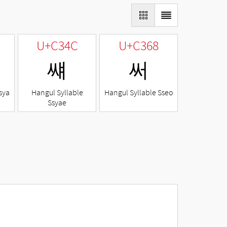
U+C34C
U+C368
썌
써
sya
Hangul Syllable
Hangul Syllable Sseo
Ssyae