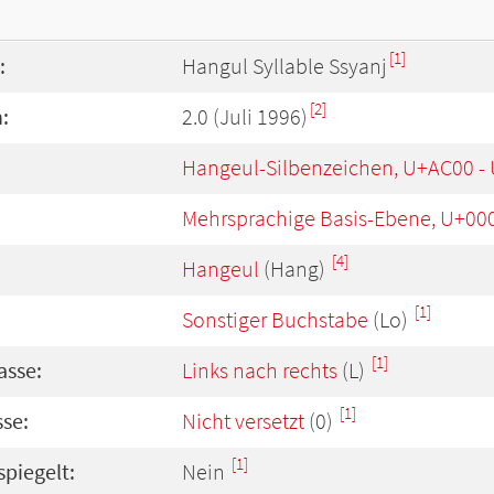
[1]
:
Hangul Syllable Ssyanj
[2]
:
2.0 (Juli 1996)
Hangeul-Silbenzeichen, U+AC00 -
Mehrsprachige Basis-Ebene, U+00
[4]
Hangeul
(Hang)
[1]
Sonstiger Buchstabe
(Lo)
[1]
asse:
Links nach rechts
(L)
[1]
se:
Nicht versetzt
(0)
[1]
spiegelt:
Nein