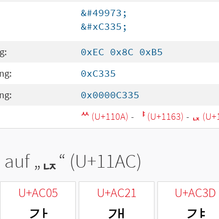
&#49973;
&#xC335;
g:
0xEC 0x8C 0xB5
ng:
0xC335
ng:
0x0000C335
ᄊ (U+110A)
-
ᅣ (U+1163)
-
ᆬ (U+
 auf „
ᆬ
“ (U+11AC)
U+AC05
U+AC21
U+AC3D
갅
갡
갽