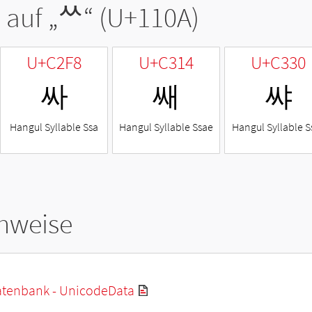
 auf „
ᄊ
“ (U+110A)
U+C2F8
U+C314
U+C330
싸
쌔
쌰
Hangul Syllable Ssa
Hangul Syllable Ssae
Hangul Syllable S
hweise
tenbank - UnicodeData