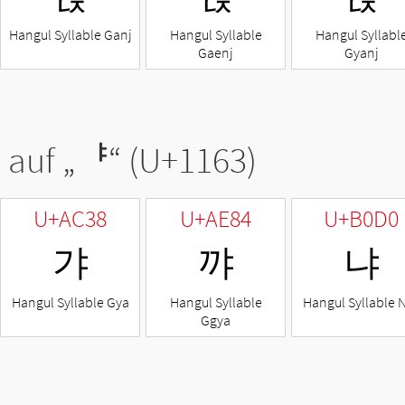
Hangul Syllable Ganj
Hangul Syllable
Hangul Syllabl
Gaenj
Gyanj
 auf „
ᅣ
“ (U+1163)
U+AC38
U+AE84
U+B0D0
갸
꺄
냐
Hangul Syllable Gya
Hangul Syllable
Hangul Syllable 
Ggya