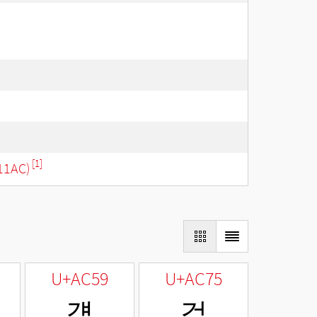
[1]
11AC)
U+AC59
U+AC75
걙
걵