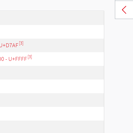
[3]
 U+D7AF
[3]
00 - U+FFFF