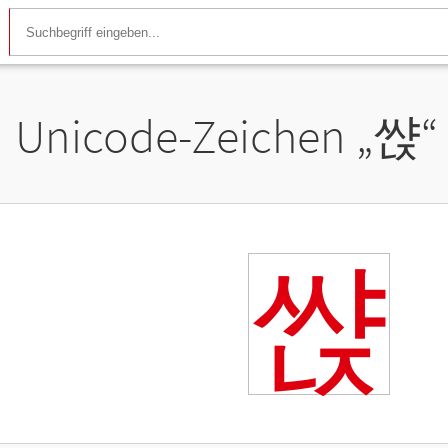
Unicode-Zeichen „
쌵
“
쌵