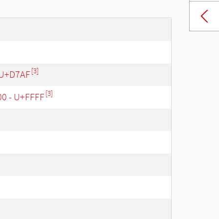
[3]
 U+D7AF
[3]
00 - U+FFFF