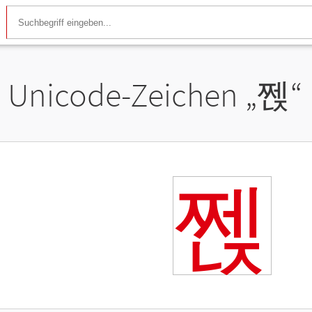
Unicode-Zeichen „
쩭
“
쩭