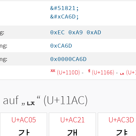
&#51821;
&#xCA6D;
g:
0xEC 0xA9 0xAD
ng:
0xCA6D
ng:
0x0000CA6D
ᄍ (U+110D)
-
ᅦ (U+1166)
-
ᆬ (U+
 auf „
ᆬ
“ (U+11AC)
U+AC05
U+AC21
U+AC3D
갅
갡
갽