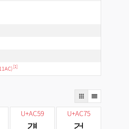
[1]
11AC)
U+AC59
U+AC75
걙
걵