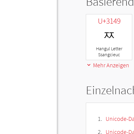
Basierend
U+3149
ㅉ
Hangul Letter
Ssangcieuc
Mehr Anzeigen
Einzelnac
Unicode-Da
Unicode-Dat