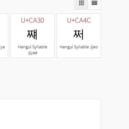
U+CA30
U+CA4C
쨰
쩌
jya
Hangul Syllable
Hangul Syllable Jjeo
Jjyae