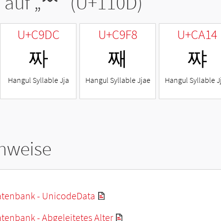
 auf „
ᄍ
“ (U+110D)
U+C9DC
U+C9F8
U+CA14
짜
째
쨔
Hangul Syllable Jja
Hangul Syllable Jjae
Hangul Syllable J
hweise
tenbank - UnicodeData
enbank - Abgeleitetes Alter