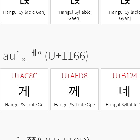
Hangul Syllable Ganj
Hangul Syllable
Hangul Syllabl
Gaenj
Gyanj
 auf „
ᅦ
“ (U+1166)
U+AC8C
U+AED8
U+B124
게
께
네
Hangul Syllable Ge
Hangul Syllable Gge
Hangul Syllable 