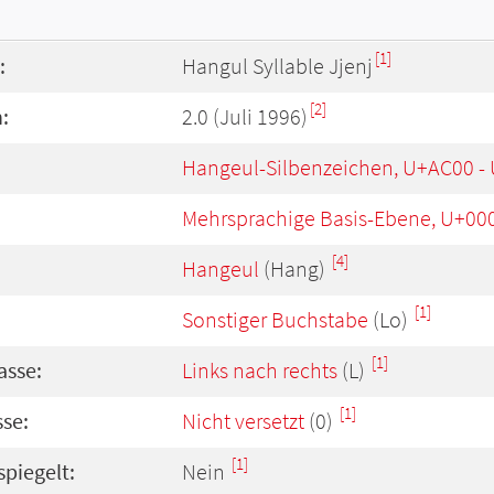
[1]
:
Hangul Syllable Jjenj
[2]
:
2.0 (Juli 1996)
Hangeul-Silbenzeichen, U+AC00 -
Mehrsprachige Basis-Ebene, U+00
[4]
Hangeul
(Hang)
[1]
Sonstiger Buchstabe
(Lo)
[1]
asse:
Links nach rechts
(L)
[1]
se:
Nicht versetzt
(0)
[1]
spiegelt:
Nein