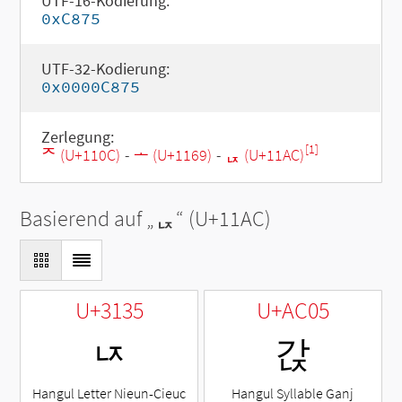
UTF-16-Kodierung:
0xC875
UTF-32-Kodierung:
0x0000C875
Zerlegung:
[1]
ᄌ (U+110C)
-
ᅩ (U+1169)
-
ᆬ (U+11AC)
Basierend auf „
ᆬ
“ (U+11AC)
U+3135
U+AC05
ㄵ
갅
Hangul Letter Nieun-Cieuc
Hangul Syllable Ganj