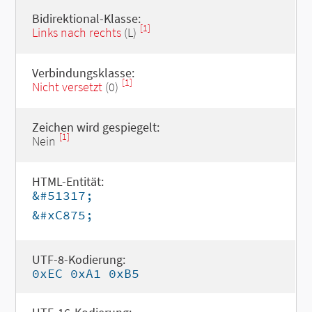
Bidirektional-Klasse:
[1]
Links nach rechts
(L)
Verbindungsklasse:
[1]
Nicht versetzt
(0)
Zeichen wird gespiegelt:
[1]
Nein
HTML-Entität:
&#51317;
&#xC875;
UTF-8-Kodierung:
0xEC 0xA1 0xB5