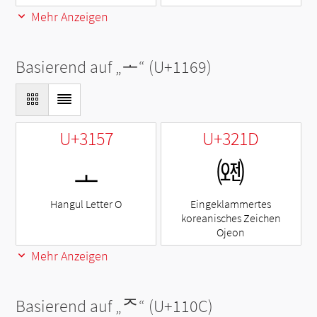
Mehr Anzeigen
Basierend auf „
ᅩ
“ (U+1169)
U+3157
U+321D
ㅗ
㈝
Hangul Letter O
Eingeklammertes
koreanisches Zeichen
Ojeon
Mehr Anzeigen
Basierend auf „
ᄌ
“ (U+110C)