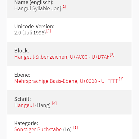
Name (englisch):
[1]
Hangul Syllable Jonj
Unicode-Version:
[2]
2.0 (Juli 1996)
Block:
[3]
Hangeul-Silbenzeichen, U+AC00 - U+D7AF
Ebene:
[3]
Mehrsprachige Basis-Ebene, U+0000 - U+FFFF
Schrift:
[4]
Hangeul
(Hang)
Kategorie:
[1]
Sonstiger Buchstabe
(Lo)