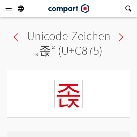
Unicode-Zeichen
Previous char
Ne
„
졵
“ (U+C875)
졵