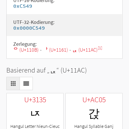
UTF-16-Kodierung:
0xC549
UTF-32-Kodierung:
0x0000C549
Zerlegung:
[1]
ᄋ (U+110B)
-
ᅡ (U+1161)
-
ᆬ (U+11AC)
Basierend auf „
ᆬ
“ (U+11AC)
U+3135
U+AC05
ㄵ
갅
Hangul Letter Nieun-Cieuc
Hangul Syllable Ganj