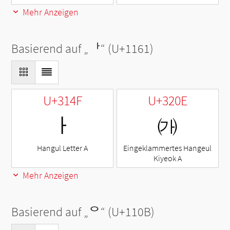
Mehr Anzeigen
Basierend auf „
ᅡ
“ (U+1161)
U+314F
U+320E
ㅏ
㈎
Hangul Letter A
Eingeklammertes Hangeul
Kiyeok A
Mehr Anzeigen
Basierend auf „
ᄋ
“ (U+110B)