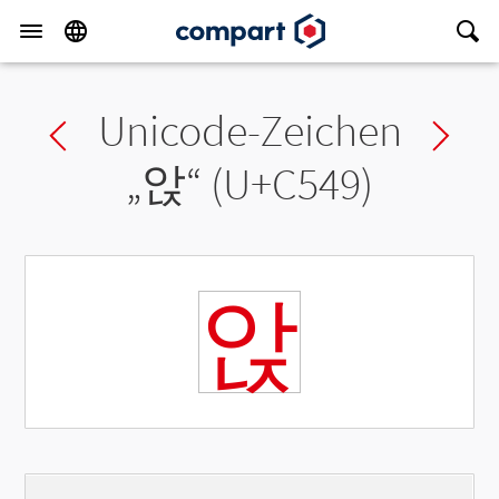
Unicode-Zeichen
Previous char
Ne
„
앉
“ (U+C549)
앉