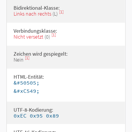
Bidirektional-Klasse:
[1]
Links nach rechts
(L)
Verbindungsklasse:
[1]
Nicht versetzt
(0)
Zeichen wird gespiegelt:
[1]
Nein
HTML-Entität:
&#50505;
&#xC549;
UTF-8-Kodierung:
0xEC 0x95 0x89