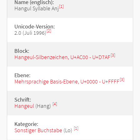
Name (englisch):
[1]
Hangul Syllable Anj
Unicode-Version:
[2]
2.0 (Juli 1996)
Block:
[3]
Hangeul-Silbenzeichen, U+AC00 - U+D7AF
Ebene:
[3]
Mehrsprachige Basis-Ebene, U+0000 - U+FFFF
Schrift:
[4]
Hangeul
(Hang)
Kategorie:
[1]
Sonstiger Buchstabe
(Lo)