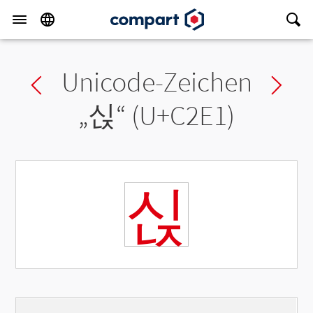
Unicode-Zeichen
Previous char
Ne
„
싡
“ (U+C2E1)
싡