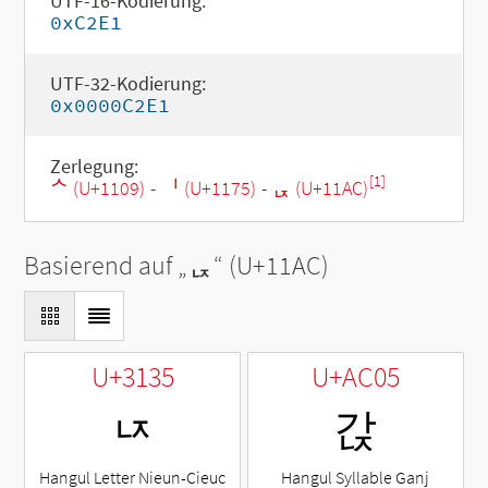
UTF-16-Kodierung:
0xC2E1
UTF-32-Kodierung:
0x0000C2E1
Zerlegung:
[1]
ᄉ (U+1109)
-
ᅵ (U+1175)
-
ᆬ (U+11AC)
Basierend auf „
ᆬ
“ (U+11AC)
U+3135
U+AC05
ㄵ
갅
Hangul Letter Nieun-Cieuc
Hangul Syllable Ganj