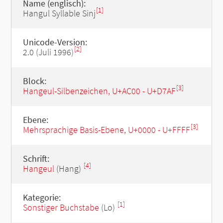
Name (englisch):
[1]
Hangul Syllable Sinj
Unicode-Version:
[2]
2.0 (Juli 1996)
Block:
[3]
Hangeul-Silbenzeichen, U+AC00 - U+D7AF
Ebene:
[3]
Mehrsprachige Basis-Ebene, U+0000 - U+FFFF
Schrift:
[4]
Hangeul
(Hang)
Kategorie:
[1]
Sonstiger Buchstabe
(Lo)