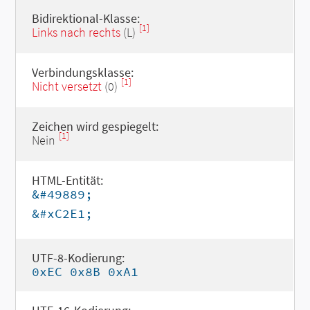
Bidirektional-Klasse:
[1]
Links nach rechts
(L)
Verbindungsklasse:
[1]
Nicht versetzt
(0)
Zeichen wird gespiegelt:
[1]
Nein
HTML-Entität:
&#49889;
&#xC2E1;
UTF-8-Kodierung:
0xEC 0x8B 0xA1