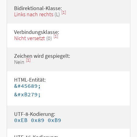
Bidirektional-Klasse:
[1]
Links nach rechts
(L)
Verbindungsklasse:
[1]
Nicht versetzt
(0)
Zeichen wird gespiegelt:
[1]
Nein
HTML-Entität:
&#45689;
&#xB279;
UTF-8-Kodierung:
0xEB 0x89 0xB9