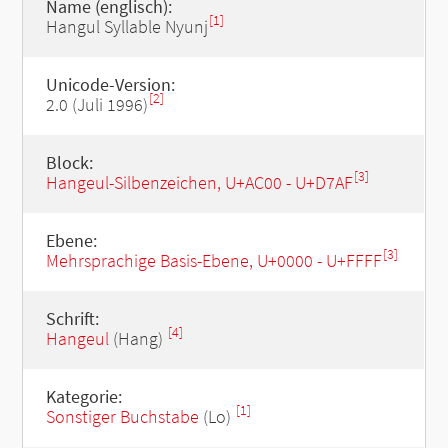
Name (englisch):
[1]
Hangul Syllable Nyunj
Unicode-Version:
[2]
2.0 (Juli 1996)
Block:
[3]
Hangeul-Silbenzeichen, U+AC00 - U+D7AF
Ebene:
[3]
Mehrsprachige Basis-Ebene, U+0000 - U+FFFF
Schrift:
[4]
Hangeul
(Hang)
Kategorie:
[1]
Sonstiger Buchstabe
(Lo)