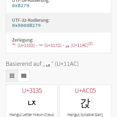
UTF-16-Kodierung:
0xB279
UTF-32-Kodierung:
0x0000B279
Zerlegung:
[1]
ᄂ (U+1102)
-
ᅲ (U+1172)
-
ᆬ (U+11AC)
Basierend auf „
ᆬ
“ (U+11AC)
U+3135
U+AC05
ㄵ
갅
Hangul Letter Nieun-Cieuc
Hangul Syllable Ganj