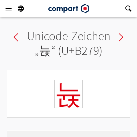
Unicode-Zeichen
Previous char
Ne
„
뉹
“ (U+B279)
뉹