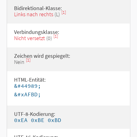
Bidirektional-Klasse:
[1]
Links nach rechts
(L)
Verbindungsklasse:
[1]
Nicht versetzt
(0)
Zeichen wird gespiegelt:
[1]
Nein
HTML-Entität:
&#44989;
&#xAFBD;
UTF-8-Kodierung:
0xEA 0xBE 0xBD