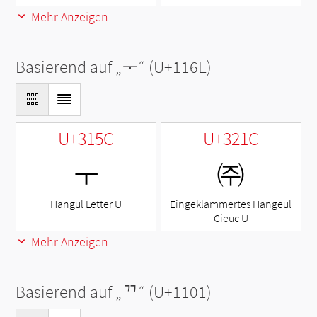
Mehr Anzeigen
Basierend auf „
ᅮ
“ (U+116E)
U+315C
U+321C
ㅜ
㈜
Hangul Letter U
Eingeklammertes Hangeul
Cieuc U
Mehr Anzeigen
Basierend auf „
ᄁ
“ (U+1101)