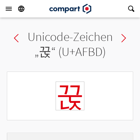
Unicode-Zeichen
Previous char
Ne
„
꾽
“ (U+AFBD)
꾽