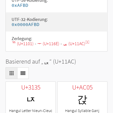
UTF-16-Kodierung:
0xAFBD
UTF-32-Kodierung:
0x0000AFBD
Zerlegung:
[1]
ᄁ (U+1101)
-
ᅮ (U+116E)
-
ᆬ (U+11AC)
Basierend auf „
ᆬ
“ (U+11AC)
U+3135
U+AC05
ㄵ
갅
Hangul Letter Nieun-Cieuc
Hangul Syllable Ganj