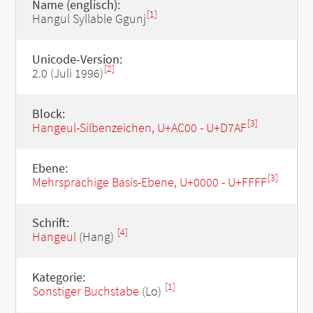
Name (englisch):
[1]
Hangul Syllable Ggunj
Unicode-Version:
[2]
2.0 (Juli 1996)
Block:
[3]
Hangeul-Silbenzeichen, U+AC00 - U+D7AF
Ebene:
[3]
Mehrsprachige Basis-Ebene, U+0000 - U+FFFF
Schrift:
[4]
Hangeul
(Hang)
Kategorie:
[1]
Sonstiger Buchstabe
(Lo)