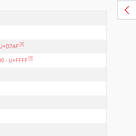
[3]
 U+D7AF
[3]
00 - U+FFFF