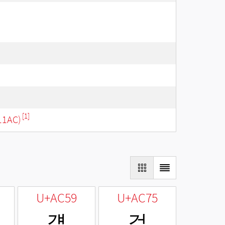
[1]
11AC)
U+AC59
U+AC75
걙
걵