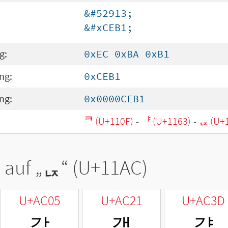
&#52913;
&#xCEB1;
g:
0xEC 0xBA 0xB1
ng:
0xCEB1
ng:
0x0000CEB1
ᄏ (U+110F)
-
ᅣ (U+1163)
-
ᆬ (U+
 auf „
ᆬ
“ (U+11AC)
U+AC05
U+AC21
U+AC3D
갅
갡
갽