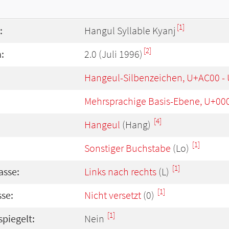
[1]
:
Hangul Syllable Kyanj
[2]
:
2.0 (Juli 1996)
Hangeul-Silbenzeichen, U+AC00 -
Mehrsprachige Basis-Ebene, U+00
[4]
Hangeul
(Hang)
[1]
Sonstiger Buchstabe
(Lo)
[1]
asse:
Links nach rechts
(L)
[1]
se:
Nicht versetzt
(0)
[1]
spiegelt:
Nein