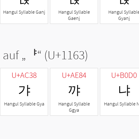
Hangul Syllable Ganj
Hangul Syllable
Hangul Syllabl
Gaenj
Gyanj
 auf „
ᅣ
“ (U+1163)
U+AC38
U+AE84
U+B0D0
갸
꺄
냐
Hangul Syllable Gya
Hangul Syllable
Hangul Syllable 
Ggya