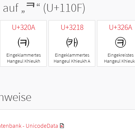
 auf „
ᄏ
“ (U+110F)
U+320A
U+3218
U+326A
㈊
㈘
㉪
Eingeklammertes
Eingeklammertes
Eingekreistes
Hangeul Khieukh
Hangeul Khieukh A
Hangeul Khieuk
hweise
tenbank - UnicodeData