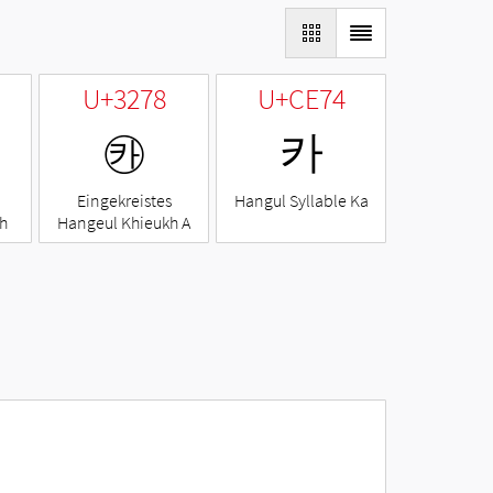
U+3278
U+CE74
㉸
카
Eingekreistes
Hangul Syllable Ka
h
Hangeul Khieukh A