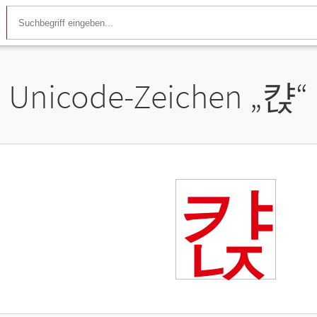
Unicode-Zeichen „
캱
“
캱