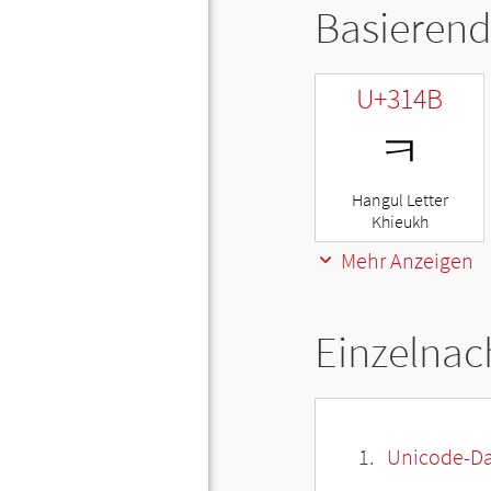
Basierend
U+314B
ㅋ
Hangul Letter
Khieukh
Mehr Anzeigen
Einzelnac
Unicode-Da