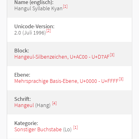
Name (englisch):
[1]
Hangul Syllable Kyan
Unicode-Version:
[2]
2.0 (Juli 1996)
Block:
[3]
Hangeul-Silbenzeichen, U+AC00 - U+D7AF
Ebene:
[3]
Mehrsprachige Basis-Ebene, U+0000 - U+FFFF
Schrift:
[4]
Hangeul
(Hang)
Kategorie:
[1]
Sonstiger Buchstabe
(Lo)