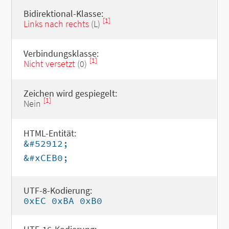
Bidirektional-Klasse:
[1]
Links nach rechts
(L)
Verbindungsklasse:
[1]
Nicht versetzt
(0)
Zeichen wird gespiegelt:
[1]
Nein
HTML-Entität:
&#52912;
&#xCEB0;
UTF-8-Kodierung:
0xEC 0xBA 0xB0