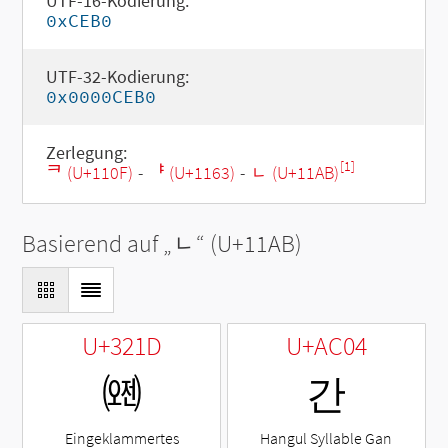
UTF-16-Kodierung:
0xCEB0
UTF-32-Kodierung:
0x0000CEB0
Zerlegung:
[1]
ᄏ (U+110F)
-
ᅣ (U+1163)
-
ᆫ (U+11AB)
Basierend auf „
ᆫ
“ (U+11AB)
U+321D
U+AC04
㈝
간
Eingeklammertes
Hangul Syllable Gan