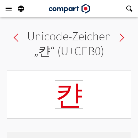
Unicode-Zeichen
Previous char
Ne
„
캰
“ (U+CEB0)
캰