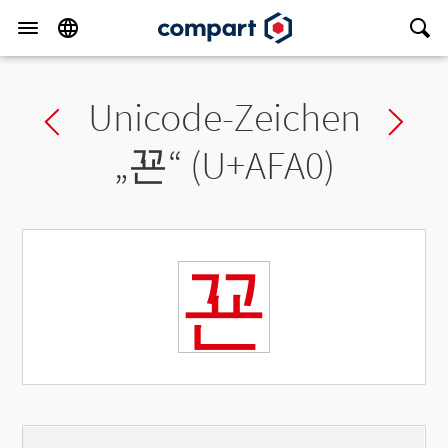
Unicode-Zeichen
Previous char
Ne
„
꾠
“ (U+AFA0)
꾠