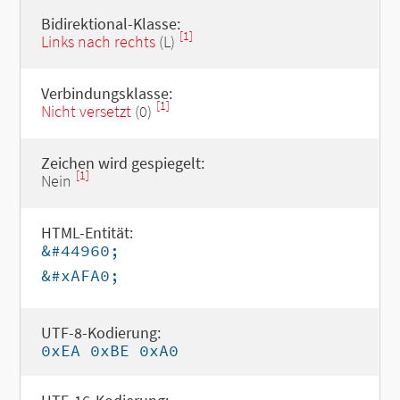
Bidirektional-Klasse:
[1]
Links nach rechts
(L)
Verbindungsklasse:
[1]
Nicht versetzt
(0)
Zeichen wird gespiegelt:
[1]
Nein
HTML-Entität:
&#44960;
&#xAFA0;
UTF-8-Kodierung:
0xEA 0xBE 0xA0