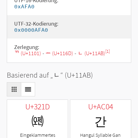
UTF-16-Kodierung:
0xAFA0
UTF-32-Kodierung:
0x0000AFA0
Zerlegung:
[1]
ᄁ (U+1101)
-
ᅭ (U+116D)
-
ᆫ (U+11AB)
Basierend auf „
ᆫ
“ (U+11AB)
U+321D
U+AC04
㈝
간
Eingeklammertes
Hangul Syllable Gan