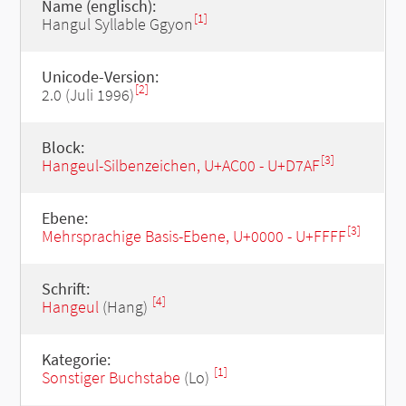
Name (englisch):
[1]
Hangul Syllable Ggyon
Unicode-Version:
[2]
2.0 (Juli 1996)
Block:
[3]
Hangeul-Silbenzeichen, U+AC00 - U+D7AF
Ebene:
[3]
Mehrsprachige Basis-Ebene, U+0000 - U+FFFF
Schrift:
[4]
Hangeul
(Hang)
Kategorie:
[1]
Sonstiger Buchstabe
(Lo)