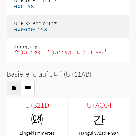
UTF-16-Kodierung:
0xC158
UTF-32-Kodierung:
0x0000C158
Zerlegung:
[1]
ᄉ (U+1109)
-
ᅧ (U+1167)
-
ᆫ (U+11AB)
Basierend auf „
ᆫ
“ (U+11AB)
U+321D
U+AC04
㈝
간
Eingeklammertes
Hangul Syllable Gan