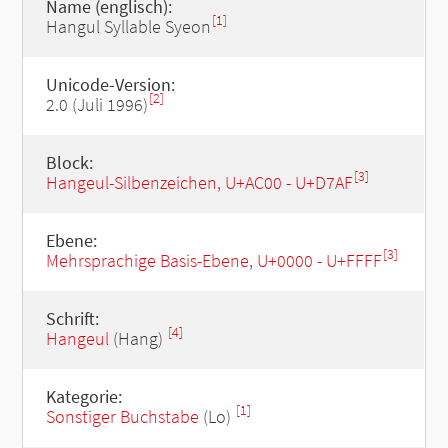
Name (englisch):
[1]
Hangul Syllable Syeon
Unicode-Version:
[2]
2.0 (Juli 1996)
Block:
[3]
Hangeul-Silbenzeichen, U+AC00 - U+D7AF
Ebene:
[3]
Mehrsprachige Basis-Ebene, U+0000 - U+FFFF
Schrift:
[4]
Hangeul
(Hang)
Kategorie:
[1]
Sonstiger Buchstabe
(Lo)