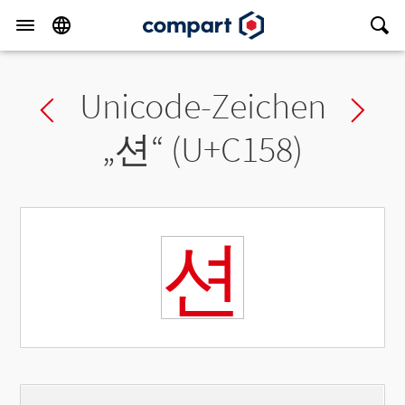
Unicode-Zeichen
Previous char
Ne
„
션
“ (U+C158)
션