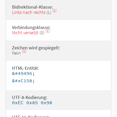
Bidirektional-Klasse:
[1]
Links nach rechts
(L)
Verbindungsklasse:
[1]
Nicht versetzt
(0)
Zeichen wird gespiegelt:
[1]
Nein
HTML-Entität:
&#49496;
&#xC158;
UTF-8-Kodierung:
0xEC 0x85 0x98