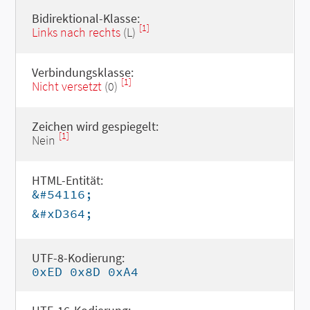
Bidirektional-Klasse:
[1]
Links nach rechts
(L)
Verbindungsklasse:
[1]
Nicht versetzt
(0)
Zeichen wird gespiegelt:
[1]
Nein
HTML-Entität:
&#54116;
&#xD364;
UTF-8-Kodierung:
0xED 0x8D 0xA4