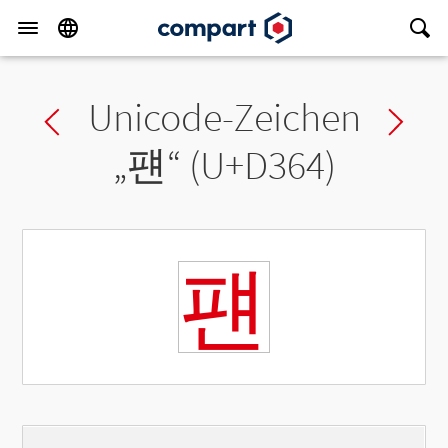
Unicode-Zeichen
Previous char
Ne
„
퍤
“ (U+D364)
퍤