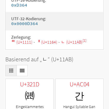
UTF-16-Kodierung:
0xD364
UTF-32-Kodierung:
0x0000D364
Zerlegung:
[1]
ᄑ (U+1111)
-
ᅤ (U+1164)
-
ᆫ (U+11AB)
Basierend auf „
ᆫ
“ (U+11AB)
U+321D
U+AC04
㈝
간
Eingeklammertes
Hangul Syllable Gan