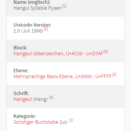
Name (englisch):
[1]
Hangul Syllable Pyaen
Unicode-Version:
[2]
2.0 (Juli 1996)
Block:
[3]
Hangeul-Silbenzeichen, U+AC00 - U+D7AF
Ebene:
[3]
Mehrsprachige Basis-Ebene, U+0000 - U+FFFF
Schrift:
[4]
Hangeul
(Hang)
Kategorie:
[1]
Sonstiger Buchstabe
(Lo)