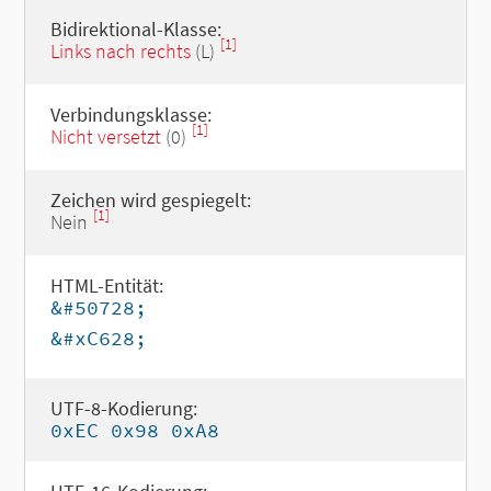
Bidirektional-Klasse:
[1]
Links nach rechts
(L)
Verbindungsklasse:
[1]
Nicht versetzt
(0)
Zeichen wird gespiegelt:
[1]
Nein
HTML-Entität:
&#50728;
&#xC628;
UTF-8-Kodierung:
0xEC 0x98 0xA8