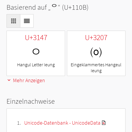
Basierend auf „
ᄋ
“ (U+110B)
U+3147
U+3207
ㅇ
㈇
Hangul Letter Ieung
Eingeklammertes Hangeul
Ieung
Mehr Anzeigen
Einzelnachweise
Unicode-Datenbank - UnicodeData