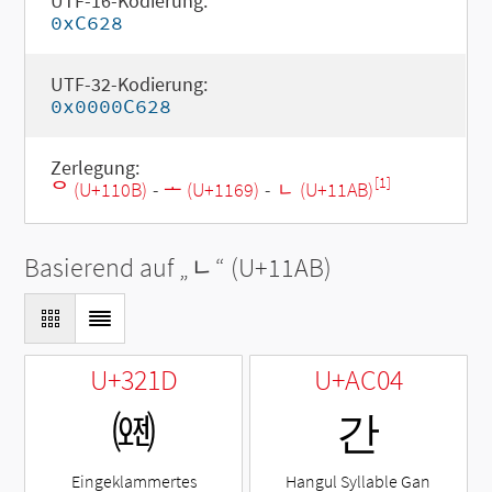
UTF-16-Kodierung:
0xC628
UTF-32-Kodierung:
0x0000C628
Zerlegung:
[1]
ᄋ (U+110B)
-
ᅩ (U+1169)
-
ᆫ (U+11AB)
Basierend auf „
ᆫ
“ (U+11AB)
U+321D
U+AC04
㈝
간
Eingeklammertes
Hangul Syllable Gan