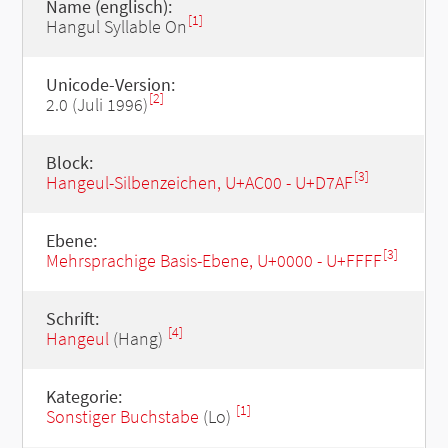
Name (englisch):
[1]
Hangul Syllable On
Unicode-Version:
[2]
2.0 (Juli 1996)
Block:
[3]
Hangeul-Silbenzeichen, U+AC00 - U+D7AF
Ebene:
[3]
Mehrsprachige Basis-Ebene, U+0000 - U+FFFF
Schrift:
[4]
Hangeul
(Hang)
Kategorie:
[1]
Sonstiger Buchstabe
(Lo)