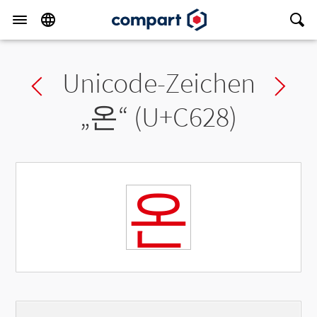
Unicode-Zeichen
Previous char
Ne
„
온
“ (U+C628)
온