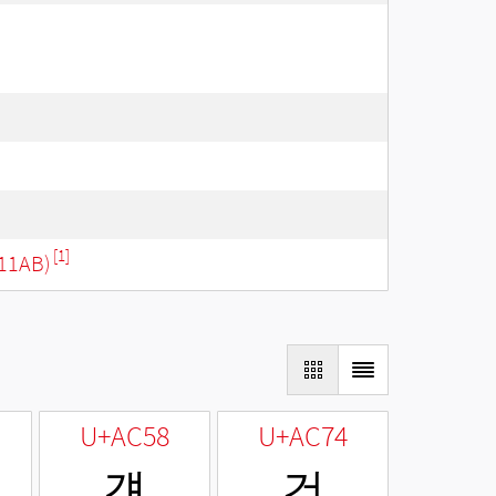
[1]
11AB)
U+AC58
U+AC74
걘
건