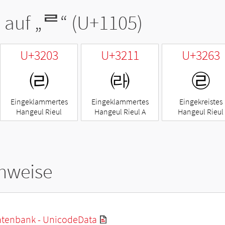
 auf „
ᄅ
“ (U+1105)
U+3203
U+3211
U+3263
㈃
㈑
㉣
Eingeklammertes
Eingeklammertes
Eingekreistes
Hangeul Rieul
Hangeul Rieul A
Hangeul Rieul
hweise
tenbank - UnicodeData