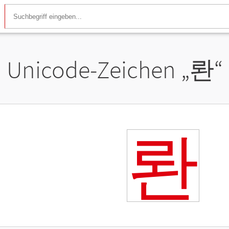
Unicode-Zeichen „
롼
“
롼