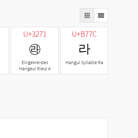
U+3271
U+B77C
㉱
라
Eingekreistes
Hangul Syllable Ra
Hangeul Rieul A