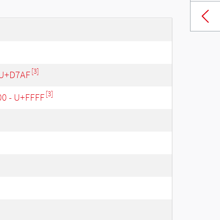
[3]
 U+D7AF
[3]
00 - U+FFFF