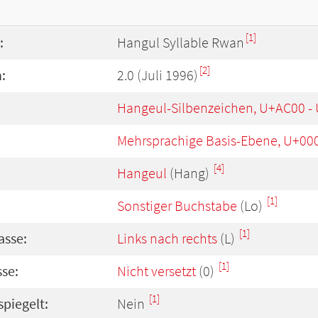
[1]
:
Hangul Syllable Rwan
[2]
:
2.0 (Juli 1996)
Hangeul-Silbenzeichen, U+AC00 -
Mehrsprachige Basis-Ebene, U+00
[4]
Hangeul
(Hang)
[1]
Sonstiger Buchstabe
(Lo)
[1]
asse:
Links nach rechts
(L)
[1]
se:
Nicht versetzt
(0)
[1]
spiegelt:
Nein