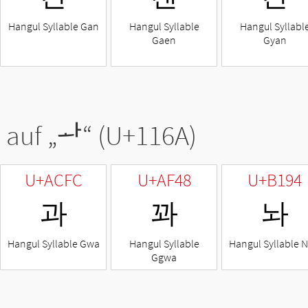
Hangul Syllable Gan
Hangul Syllable
Hangul Syllabl
Gaen
Gyan
 auf „
ᅪ
“ (U+116A)
U+ACFC
U+AF48
U+B194
과
꽈
놔
Hangul Syllable Gwa
Hangul Syllable
Hangul Syllable 
Ggwa