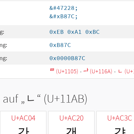
&#47228;
&#xB87C;
g:
0xEB 0xA1 0xBC
ng:
0xB87C
ng:
0x0000B87C
ᄅ (U+1105)
-
ᅪ (U+116A)
-
ᆫ (U+
 auf „
ᆫ
“ (U+11AB)
U+AC04
U+AC20
U+AC3C
간
갠
갼