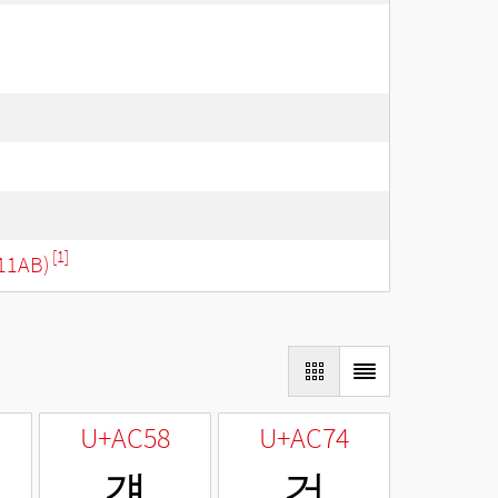
[1]
11AB)
U+AC58
U+AC74
걘
건