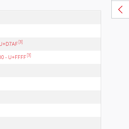
[3]
 U+D7AF
[3]
00 - U+FFFF