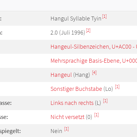
[1]
:
Hangul Syllable Tyin
[2]
:
2.0 (Juli 1996)
Hangeul-Silbenzeichen, U+AC00 -
Mehrsprachige Basis-Ebene, U+00
[4]
Hangeul
(Hang)
[1]
Sonstiger Buchstabe
(Lo)
[1]
asse:
Links nach rechts
(L)
[1]
se:
Nicht versetzt
(0)
[1]
spiegelt:
Nein