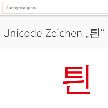
Unicode-Zeichen „
틘
“
틘