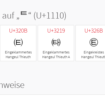
 auf „
ᄐ
“ (U+1110)
U+320B
U+3219
U+326B
㈋
㈙
㉫
Eingeklammertes
Eingeklammertes
Eingekreistes
Hangeul Thieuth
Hangeul Thieuth A
Hangeul Thieut
hweise