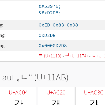
&#53976;
&#xD2D8;
g:
0xED 0x8B 0x98
ng:
0xD2D8
ng:
0x0000D2D8
ᄐ (U+1110)
-
ᅴ (U+1174)
-
ᆫ (U+
 auf „
ᆫ
“ (U+11AB)
U+AC04
U+AC20
U+AC3C
간
갠
갼