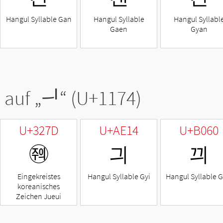
Hangul Syllable Gan
Hangul Syllable
Hangul Syllabl
Gaen
Gyan
 auf „
ᅴ
“ (U+1174)
U+327D
U+AE14
U+B060
㉽
긔
끠
Eingekreistes
Hangul Syllable Gyi
Hangul Syllable G
koreanisches
Zeichen Jueui