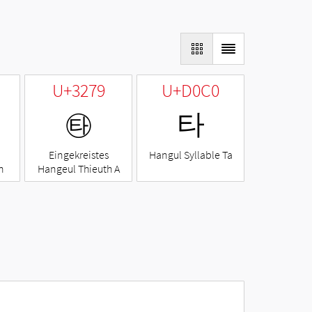
U+3279
U+D0C0
㉹
타
Eingekreistes
Hangul Syllable Ta
h
Hangeul Thieuth A