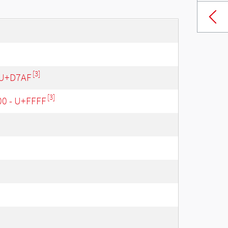
[3]
 U+D7AF
[3]
00 - U+FFFF