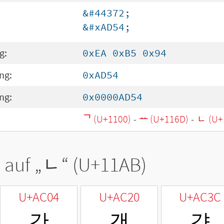
&#44372;
&#xAD54;
g:
0xEA 0xB5 0x94
ng:
0xAD54
ng:
0x0000AD54
ᄀ (U+1100)
-
ᅭ (U+116D)
-
ᆫ (U+
 auf „
ᆫ
“ (U+11AB)
U+AC04
U+AC20
U+AC3C
간
갠
갼