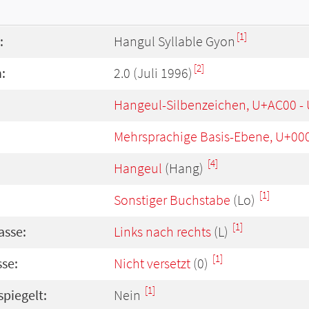
[1]
:
Hangul Syllable Gyon
[2]
:
2.0 (Juli 1996)
Hangeul-Silbenzeichen, U+AC00 -
Mehrsprachige Basis-Ebene, U+00
[4]
Hangeul
(Hang)
[1]
Sonstiger Buchstabe
(Lo)
[1]
asse:
Links nach rechts
(L)
[1]
se:
Nicht versetzt
(0)
[1]
spiegelt:
Nein