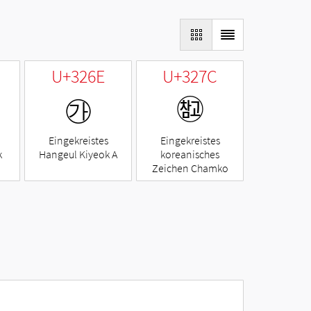
U+326E
U+327C
㉮
㉼
Eingekreistes
Eingekreistes
k
Hangeul Kiyeok A
koreanisches
Zeichen Chamko