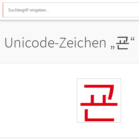
Unicode-Zeichen „
굔
“
굔