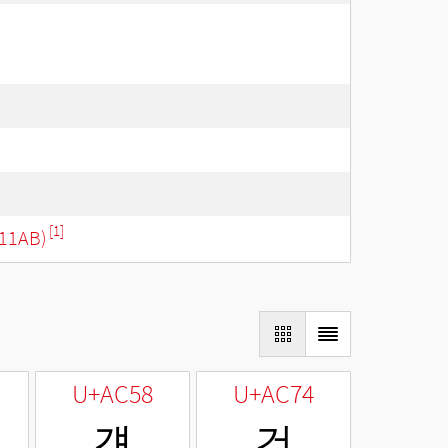
[1]
11AB)
U+AC58
U+AC74
걘
건