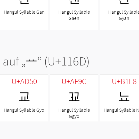
Hangul Syllable Gan
Hangul Syllable
Hangul Syllabl
Gaen
Gyan
 auf „
ᅭ
“ (U+116D)
U+AD50
U+AF9C
U+B1E8
교
꾜
뇨
Hangul Syllable Gyo
Hangul Syllable
Hangul Syllable 
Ggyo