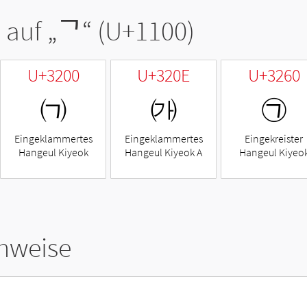
 auf „
ᄀ
“ (U+1100)
U+3200
U+320E
U+3260
㈀
㈎
㉠
Eingeklammertes
Eingeklammertes
Eingekreister
Hangeul Kiyeok
Hangeul Kiyeok A
Hangeul Kiyeo
hweise