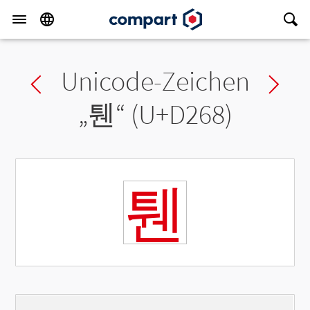
Unicode-Zeichen
Previous char
Ne
„
퉨
“ (U+D268)
퉨