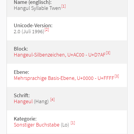
Name (englisch):
[1]
Hangul Syllable Twen
Unicode-Version:
[2]
2.0 (Juli 1996)
Block:
[3]
Hangeul-Silbenzeichen, U+AC00 - U+D7AF
Ebene:
[3]
Mehrsprachige Basis-Ebene, U+0000 - U+FFFF
Schrift:
[4]
Hangeul
(Hang)
Kategorie:
[1]
Sonstiger Buchstabe
(Lo)