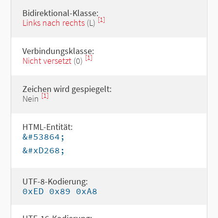
Bidirektional-Klasse:
[1]
Links nach rechts
(L)
Verbindungsklasse:
[1]
Nicht versetzt
(0)
Zeichen wird gespiegelt:
[1]
Nein
HTML-Entität:
&#53864;
&#xD268;
UTF-8-Kodierung:
0xED 0x89 0xA8