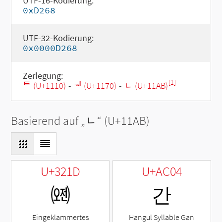
UTF-16-Kodierung:
0xD268
UTF-32-Kodierung:
0x0000D268
Zerlegung:
[1]
ᄐ (U+1110)
-
ᅰ (U+1170)
-
ᆫ (U+11AB)
Basierend auf „
ᆫ
“ (U+11AB)
U+321D
U+AC04
㈝
간
Eingeklammertes
Hangul Syllable Gan