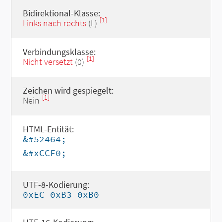
Bidirektional-Klasse:
[1]
Links nach rechts
(L)
Verbindungsklasse:
[1]
Nicht versetzt
(0)
Zeichen wird gespiegelt:
[1]
Nein
HTML-Entität:
&#52464;
&#xCCF0;
UTF-8-Kodierung:
0xEC 0xB3 0xB0