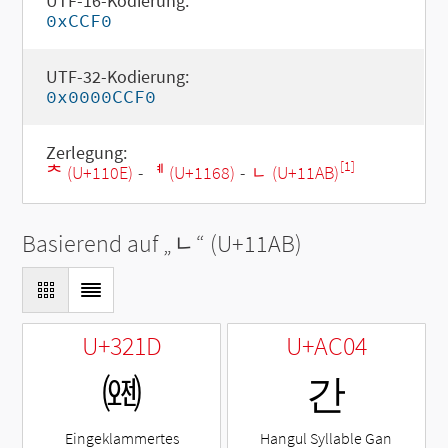
UTF-16-Kodierung:
0xCCF0
UTF-32-Kodierung:
0x0000CCF0
Zerlegung:
[1]
ᄎ (U+110E)
-
ᅨ (U+1168)
-
ᆫ (U+11AB)
Basierend auf „
ᆫ
“ (U+11AB)
U+321D
U+AC04
㈝
간
Eingeklammertes
Hangul Syllable Gan