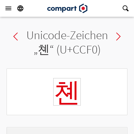
Unicode-Zeichen
Previous char
Ne
„
쳰
“ (U+CCF0)
쳰