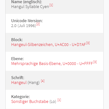
Name (englisch):
[1]
Hangul Syllable Cyen
Unicode-Version:
[2]
2.0 (Juli 1996)
Block:
[3]
Hangeul-Silbenzeichen, U+AC00 - U+D7AF
Ebene:
[3]
Mehrsprachige Basis-Ebene, U+0000 - U+FFFF
Schrift:
[4]
Hangeul
(Hang)
Kategorie:
[1]
Sonstiger Buchstabe
(Lo)