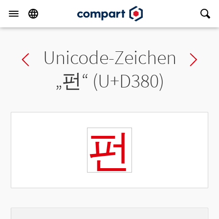
Unicode-Zeichen
Previous char
Ne
„
펀
“ (U+D380)
펀