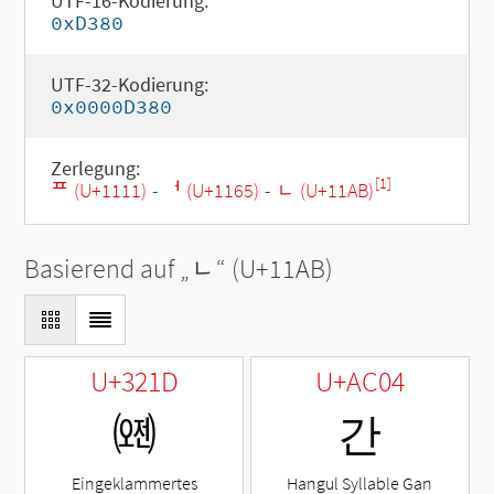
UTF-16-Kodierung:
0xD380
UTF-32-Kodierung:
0x0000D380
Zerlegung:
[1]
ᄑ (U+1111)
-
ᅥ (U+1165)
-
ᆫ (U+11AB)
Basierend auf „
ᆫ
“ (U+11AB)
U+321D
U+AC04
㈝
간
Eingeklammertes
Hangul Syllable Gan