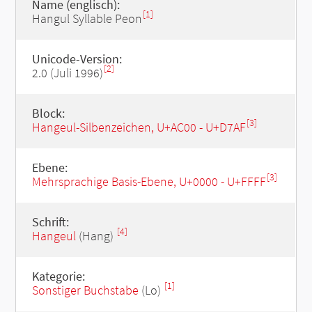
Name (englisch):
[1]
Hangul Syllable Peon
Unicode-Version:
[2]
2.0 (Juli 1996)
Block:
[3]
Hangeul-Silbenzeichen, U+AC00 - U+D7AF
Ebene:
[3]
Mehrsprachige Basis-Ebene, U+0000 - U+FFFF
Schrift:
[4]
Hangeul
(Hang)
Kategorie:
[1]
Sonstiger Buchstabe
(Lo)