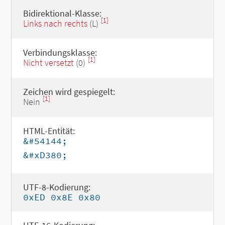
Bidirektional-Klasse:
[1]
Links nach rechts
(L)
Verbindungsklasse:
[1]
Nicht versetzt
(0)
Zeichen wird gespiegelt:
[1]
Nein
HTML-Entität:
&#54144;
&#xD380;
UTF-8-Kodierung:
0xED 0x8E 0x80