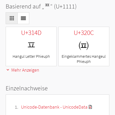
Basierend auf „
ᄑ
“ (U+1111)
U+314D
U+320C
ㅍ
㈌
Hangul Letter Phieuph
Eingeklammertes Hangeul
Phieuph
Mehr Anzeigen
Einzelnachweise
Unicode-Datenbank - UnicodeData