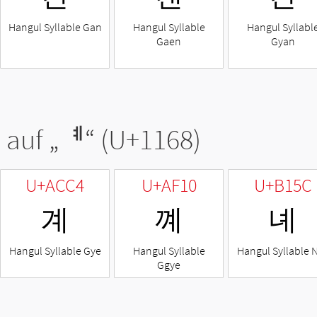
Hangul Syllable Gan
Hangul Syllable
Hangul Syllabl
Gaen
Gyan
 auf „
ᅨ
“ (U+1168)
U+ACC4
U+AF10
U+B15C
계
꼐
녜
Hangul Syllable Gye
Hangul Syllable
Hangul Syllable 
Ggye