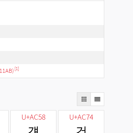
[1]
11AB)
U+AC58
U+AC74
걘
건