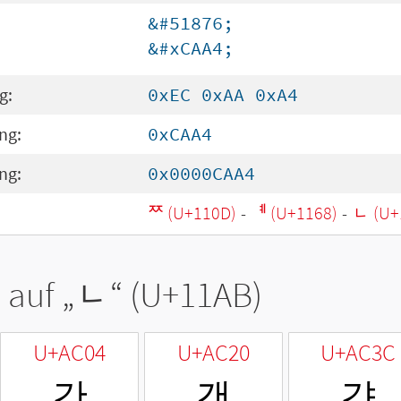
&#51876;
&#xCAA4;
g:
0xEC 0xAA 0xA4
ng:
0xCAA4
ng:
0x0000CAA4
ᄍ (U+110D)
-
ᅨ (U+1168)
-
ᆫ (U+
 auf „
ᆫ
“ (U+11AB)
U+AC04
U+AC20
U+AC3C
간
갠
갼