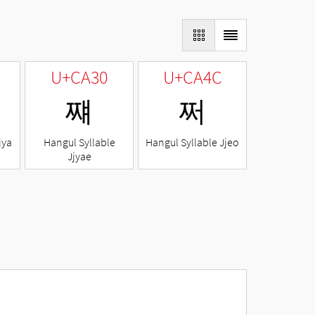
U+CA30
U+CA4C
쨰
쩌
jya
Hangul Syllable
Hangul Syllable Jjeo
Jjyae