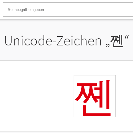
Unicode-Zeichen „
쪤
“
쪤