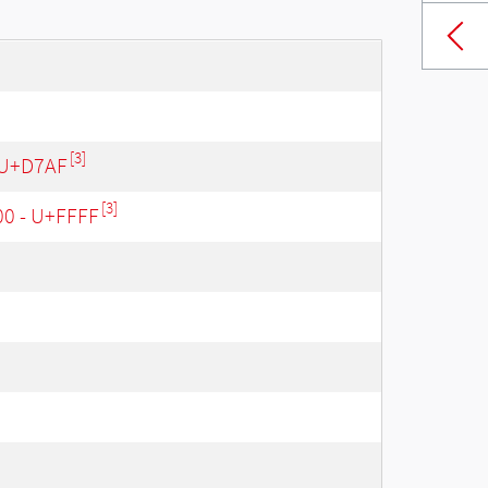
[3]
 U+D7AF
[3]
00 - U+FFFF