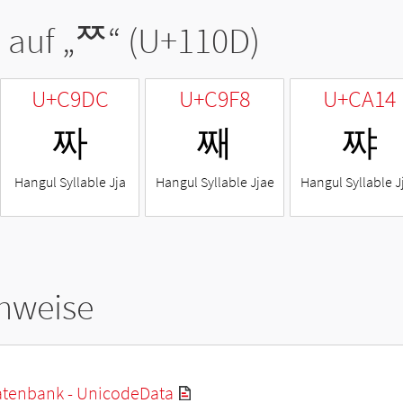
 auf „
ᄍ
“ (U+110D)
U+C9DC
U+C9F8
U+CA14
짜
째
쨔
Hangul Syllable Jja
Hangul Syllable Jjae
Hangul Syllable J
hweise
tenbank - UnicodeData