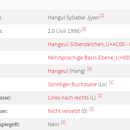
[1]
:
Hangul Syllable Jjyen
[2]
:
2.0 (Juli 1996)
Hangeul-Silbenzeichen, U+AC00 -
Mehrsprachige Basis-Ebene, U+00
[4]
Hangeul
(Hang)
[1]
Sonstiger Buchstabe
(Lo)
[1]
asse:
Links nach rechts
(L)
[1]
se:
Nicht versetzt
(0)
[1]
spiegelt:
Nein