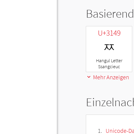
Basierend
U+3149
ㅉ
Hangul Letter
Ssangcieuc
Mehr Anzeigen
Einzelnac
Unicode-Da