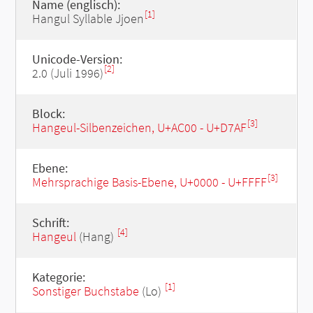
Name (englisch):
[1]
Hangul Syllable Jjoen
Unicode-Version:
[2]
2.0 (Juli 1996)
Block:
[3]
Hangeul-Silbenzeichen, U+AC00 - U+D7AF
Ebene:
[3]
Mehrsprachige Basis-Ebene, U+0000 - U+FFFF
Schrift:
[4]
Hangeul
(Hang)
Kategorie:
[1]
Sonstiger Buchstabe
(Lo)