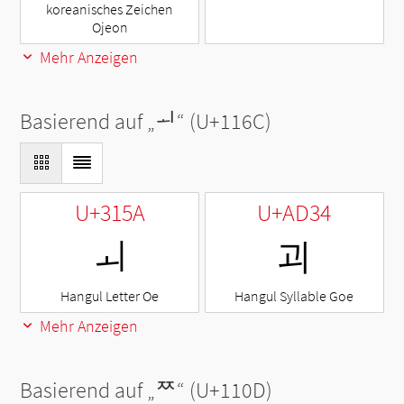
koreanisches Zeichen
Ojeon
Mehr Anzeigen
Basierend auf „
ᅬ
“ (U+116C)
U+315A
U+AD34
ㅚ
괴
Hangul Letter Oe
Hangul Syllable Goe
Mehr Anzeigen
Basierend auf „
ᄍ
“ (U+110D)