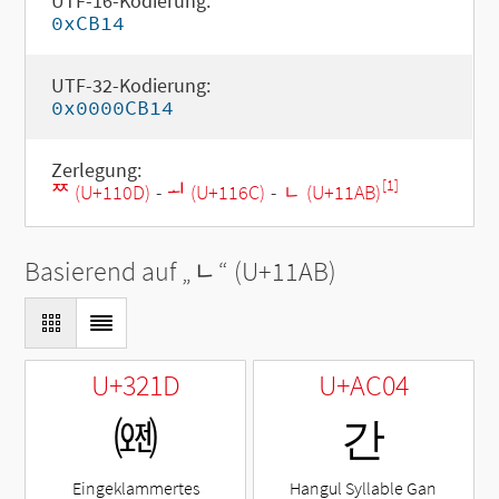
UTF-16-Kodierung:
0xCB14
UTF-32-Kodierung:
0x0000CB14
Zerlegung:
[1]
ᄍ (U+110D)
-
ᅬ (U+116C)
-
ᆫ (U+11AB)
Basierend auf „
ᆫ
“ (U+11AB)
U+321D
U+AC04
㈝
간
Eingeklammertes
Hangul Syllable Gan