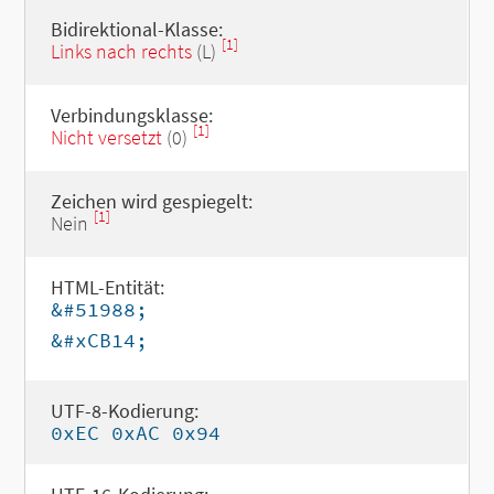
Bidirektional-Klasse:
[1]
Links nach rechts
(L)
Verbindungsklasse:
[1]
Nicht versetzt
(0)
Zeichen wird gespiegelt:
[1]
Nein
HTML-Entität:
&#51988;
&#xCB14;
UTF-8-Kodierung:
0xEC 0xAC 0x94