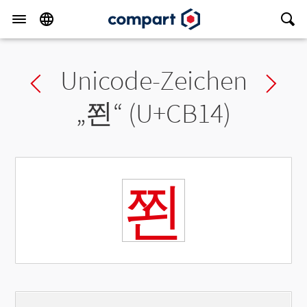
Unicode-Zeichen
Previous char
Ne
„
쬔
“ (U+CB14)
쬔