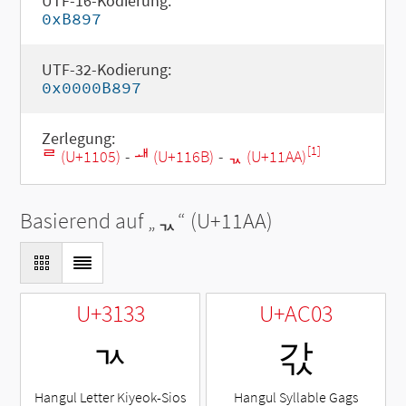
UTF-16-Kodierung:
0xB897
UTF-32-Kodierung:
0x0000B897
Zerlegung:
[1]
ᄅ (U+1105)
-
ᅫ (U+116B)
-
ᆪ (U+11AA)
Basierend auf „
ᆪ
“ (U+11AA)
U+3133
U+AC03
ㄳ
갃
Hangul Letter Kiyeok-Sios
Hangul Syllable Gags