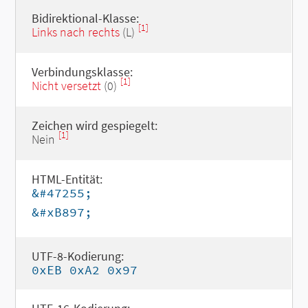
Bidirektional-Klasse:
[1]
Links nach rechts
(L)
Verbindungsklasse:
[1]
Nicht versetzt
(0)
Zeichen wird gespiegelt:
[1]
Nein
HTML-Entität:
&#47255;
&#xB897;
UTF-8-Kodierung:
0xEB 0xA2 0x97