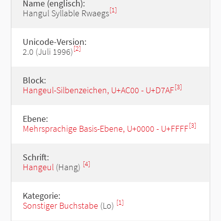
Name (englisch):
[1]
Hangul Syllable Rwaegs
Unicode-Version:
[2]
2.0 (Juli 1996)
Block:
[3]
Hangeul-Silbenzeichen, U+AC00 - U+D7AF
Ebene:
[3]
Mehrsprachige Basis-Ebene, U+0000 - U+FFFF
Schrift:
[4]
Hangeul
(Hang)
Kategorie:
[1]
Sonstiger Buchstabe
(Lo)