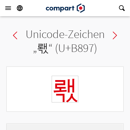
Unicode-Zeichen
Previous char
Ne
„
뢗
“ (U+B897)
뢗