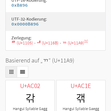
UTF-16-Kodierung:
0xB896
UTF-32-Kodierung:
0x0000B896
Zerlegung:
[1]
ᄅ (U+1105)
-
ᅫ (U+116B)
-
ᆩ (U+11A9)
Basierend auf „
ᆩ
“ (U+11A9)
U+AC02
U+AC1E
갂
갞
Hangul Syllable Gagg
Hangul Syllable Gaegg