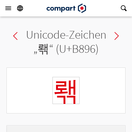
Unicode-Zeichen
Previous char
Ne
„
뢖
“ (U+B896)
뢖