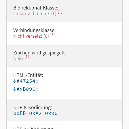
Bidirektional-Klasse:
[1]
Links nach rechts
(L)
Verbindungsklasse:
[1]
Nicht versetzt
(0)
Zeichen wird gespiegelt:
[1]
Nein
HTML-Entität:
&#47254;
&#xB896;
UTF-8-Kodierung:
0xEB 0xA2 0x96