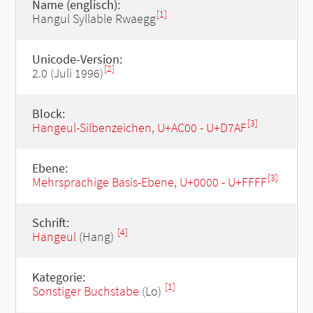
Name (englisch):
[1]
Hangul Syllable Rwaegg
Unicode-Version:
[2]
2.0 (Juli 1996)
Block:
[3]
Hangeul-Silbenzeichen, U+AC00 - U+D7AF
Ebene:
[3]
Mehrsprachige Basis-Ebene, U+0000 - U+FFFF
Schrift:
[4]
Hangeul
(Hang)
Kategorie:
[1]
Sonstiger Buchstabe
(Lo)