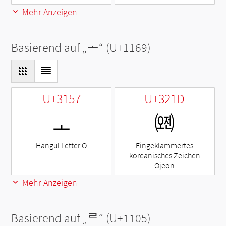
Mehr Anzeigen
Basierend auf „
ᅩ
“ (U+1169)
U+3157
U+321D
ㅗ
㈝
Hangul Letter O
Eingeklammertes
koreanisches Zeichen
Ojeon
Mehr Anzeigen
Basierend auf „
ᄅ
“ (U+1105)