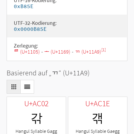
UTF-16-Kodierung:
0xB85E
UTF-32-Kodierung:
0x0000B85E
Zerlegung:
[1]
ᄅ (U+1105)
-
ᅩ (U+1169)
-
ᆩ (U+11A9)
Basierend auf „
ᆩ
“ (U+11A9)
U+AC02
U+AC1E
갂
갞
Hangul Syllable Gagg
Hangul Syllable Gaegg