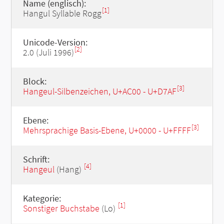
Name (englisch):
[1]
Hangul Syllable Rogg
Unicode-Version:
[2]
2.0 (Juli 1996)
Block:
[3]
Hangeul-Silbenzeichen, U+AC00 - U+D7AF
Ebene:
[3]
Mehrsprachige Basis-Ebene, U+0000 - U+FFFF
Schrift:
[4]
Hangeul
(Hang)
Kategorie:
[1]
Sonstiger Buchstabe
(Lo)