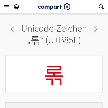
Unicode-Zeichen
Previous char
Ne
„
롞
“ (U+B85E)
롞