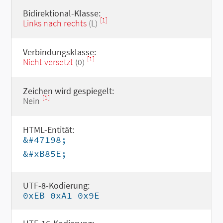
Bidirektional-Klasse:
[1]
Links nach rechts
(L)
Verbindungsklasse:
[1]
Nicht versetzt
(0)
Zeichen wird gespiegelt:
[1]
Nein
HTML-Entität:
&#47198;
&#xB85E;
UTF-8-Kodierung:
0xEB 0xA1 0x9E