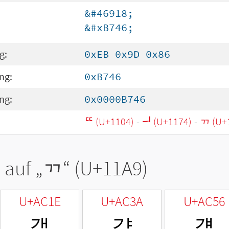
&#46918;
&#xB746;
g:
0xEB 0x9D 0x86
ng:
0xB746
ng:
0x0000B746
ᄄ (U+1104)
-
ᅴ (U+1174)
-
ᆩ (U+
 auf „
ᆩ
“ (U+11A9)
U+AC1E
U+AC3A
U+AC56
갞
갺
걖