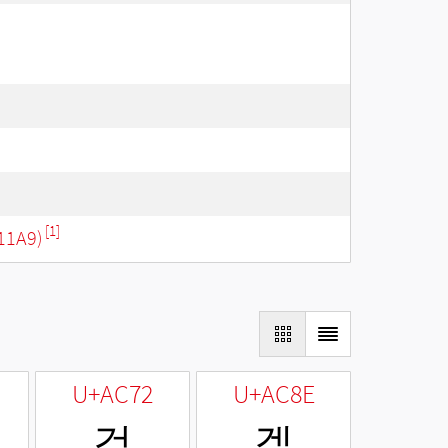
[1]
11A9)
U+AC72
U+AC8E
걲
겎