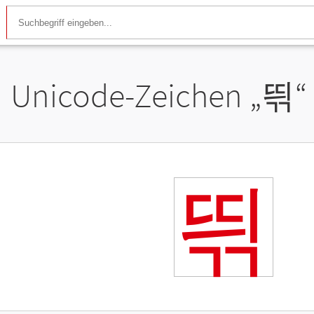
Unicode-Zeichen „
띆
“
띆