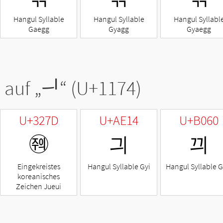
Hangul Syllable
Hangul Syllable
Hangul Syllabl
Gaegg
Gyagg
Gyaegg
 auf „
ᅴ
“ (U+1174)
U+327D
U+AE14
U+B060
㉽
긔
끠
Eingekreistes
Hangul Syllable Gyi
Hangul Syllable G
koreanisches
Zeichen Jueui