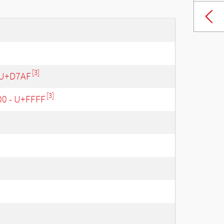
[3]
 U+D7AF
[3]
00 - U+FFFF