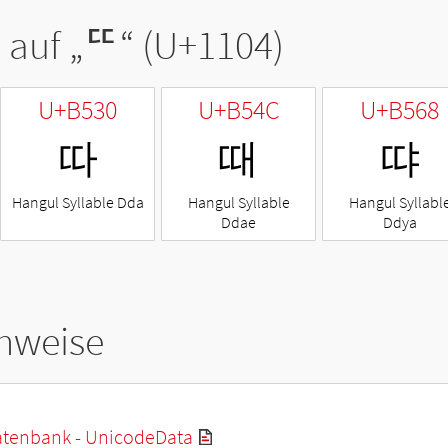
 auf „
ᄄ
“ (U+1104)
U+B530
U+B54C
U+B568
따
때
땨
Hangul Syllable Dda
Hangul Syllable
Hangul Syllabl
Ddae
Ddya
hweise
tenbank - UnicodeData