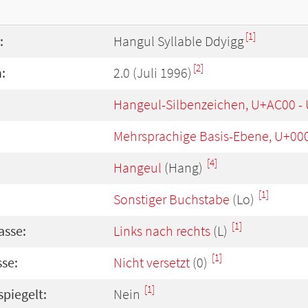
[1]
:
Hangul Syllable Ddyigg
[2]
:
2.0 (Juli 1996)
Hangeul-Silbenzeichen, U+AC00 -
Mehrsprachige Basis-Ebene, U+00
[4]
Hangeul
(Hang)
[1]
Sonstiger Buchstabe
(Lo)
[1]
asse:
Links nach rechts
(L)
[1]
se:
Nicht versetzt
(0)
[1]
spiegelt:
Nein