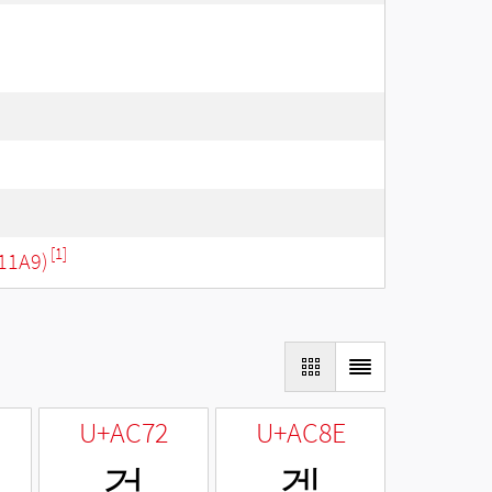
[1]
11A9)
U+AC72
U+AC8E
걲
겎