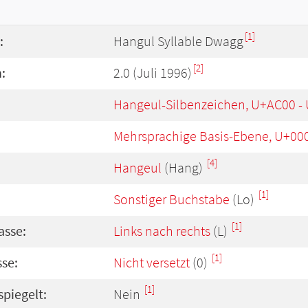
[1]
:
Hangul Syllable Dwagg
[2]
:
2.0 (Juli 1996)
Hangeul-Silbenzeichen, U+AC00 -
Mehrsprachige Basis-Ebene, U+00
[4]
Hangeul
(Hang)
[1]
Sonstiger Buchstabe
(Lo)
[1]
asse:
Links nach rechts
(L)
[1]
se:
Nicht versetzt
(0)
[1]
spiegelt:
Nein