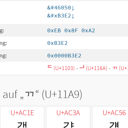
&#46050;
&#xB3E2;
g:
0xEB 0x8F 0xA2
ng:
0xB3E2
ng:
0x0000B3E2
ᄃ (U+1103)
-
ᅪ (U+116A)
-
ᆩ (U+
 auf „
ᆩ
“ (U+11A9)
U+AC1E
U+AC3A
U+AC56
갞
갺
걖