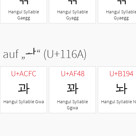
Hangul Syllable
Hangul Syllable
Hangul Syllabl
Gaegg
Gyagg
Gyaegg
 auf „
ᅪ
“ (U+116A)
U+ACFC
U+AF48
U+B194
과
꽈
놔
Hangul Syllable Gwa
Hangul Syllable
Hangul Syllable 
Ggwa