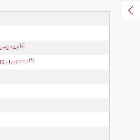
[3]
 U+D7AF
[3]
00 - U+FFFF