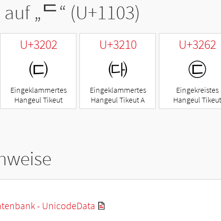
 auf „
ᄃ
“ (U+1103)
U+3202
U+3210
U+3262
㈂
㈐
㉢
Eingeklammertes
Eingeklammertes
Eingekreistes
Hangeul Tikeut
Hangeul Tikeut A
Hangeul Tikeu
hweise
tenbank - UnicodeData