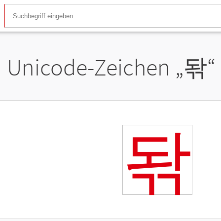
Unicode-Zeichen „
돢
“
돢