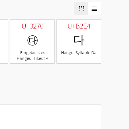
U+3270
U+B2E4
㉰
다
Eingekreistes
Hangul Syllable Da
t
Hangeul Tikeut A