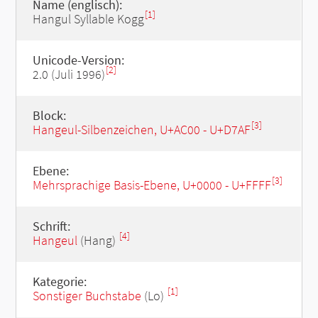
Name (englisch):
[1]
Hangul Syllable Kogg
Unicode-Version:
[2]
2.0 (Juli 1996)
Block:
[3]
Hangeul-Silbenzeichen, U+AC00 - U+D7AF
Ebene:
[3]
Mehrsprachige Basis-Ebene, U+0000 - U+FFFF
Schrift:
[4]
Hangeul
(Hang)
Kategorie:
[1]
Sonstiger Buchstabe
(Lo)