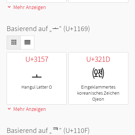
Mehr Anzeigen
Basierend auf „
ᅩ
“ (U+1169)
U+3157
U+321D
ㅗ
㈝
Hangul Letter O
Eingeklammertes
koreanisches Zeichen
Ojeon
Mehr Anzeigen
Basierend auf „
ᄏ
“ (U+110F)