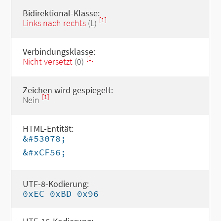
Bidirektional-Klasse:
[1]
Links nach rechts
(L)
Verbindungsklasse:
[1]
Nicht versetzt
(0)
Zeichen wird gespiegelt:
[1]
Nein
HTML-Entität:
&#53078;
&#xCF56;
UTF-8-Kodierung:
0xEC 0xBD 0x96