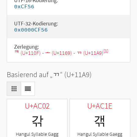
UTF-16-Kodierung:
0xCF56
UTF-32-Kodierung:
0x0000CF56
Zerlegung:
[1]
ᄏ (U+110F)
-
ᅩ (U+1169)
-
ᆩ (U+11A9)
Basierend auf „
ᆩ
“ (U+11A9)
U+AC02
U+AC1E
갂
갞
Hangul Syllable Gagg
Hangul Syllable Gaegg