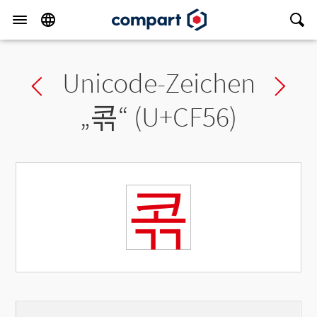
Unicode-Zeichen
Previous char
Ne
„
콖
“ (U+CF56)
콖