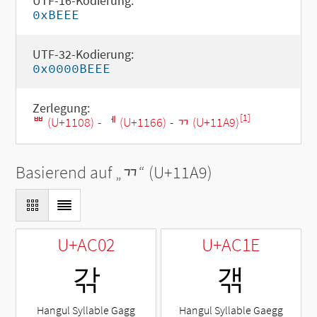
UTF-16-Kodierung:
0xBEEE
UTF-32-Kodierung:
0x0000BEEE
Zerlegung:
[1]
ᄈ (U+1108)
-
ᅦ (U+1166)
-
ᆩ (U+11A9)
Basierend auf „
ᆩ
“ (U+11A9)
U+AC02
U+AC1E
갂
갞
Hangul Syllable Gagg
Hangul Syllable Gaegg