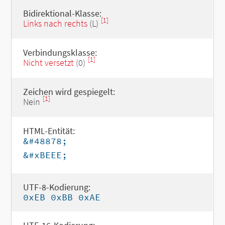
Bidirektional-Klasse:
[1]
Links nach rechts
(L)
Verbindungsklasse:
[1]
Nicht versetzt
(0)
Zeichen wird gespiegelt:
[1]
Nein
HTML-Entität:
&#48878;
&#xBEEE;
UTF-8-Kodierung:
0xEB 0xBB 0xAE