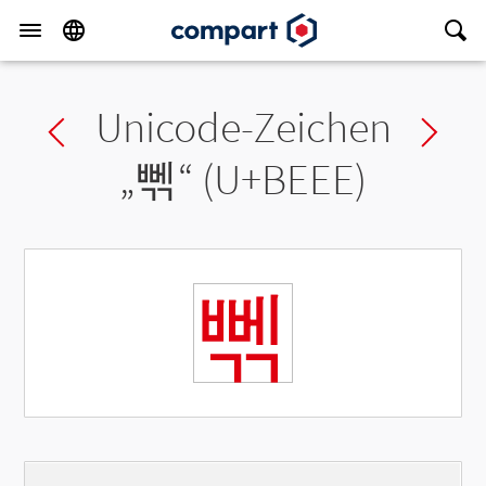
Unicode-Zeichen
Previous char
Ne
„
뻮
“ (U+BEEE)
뻮