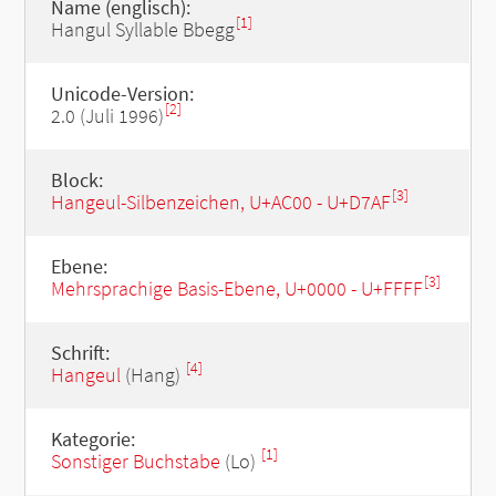
Name (englisch):
[1]
Hangul Syllable Bbegg
Unicode-Version:
[2]
2.0 (Juli 1996)
Block:
[3]
Hangeul-Silbenzeichen, U+AC00 - U+D7AF
Ebene:
[3]
Mehrsprachige Basis-Ebene, U+0000 - U+FFFF
Schrift:
[4]
Hangeul
(Hang)
Kategorie:
[1]
Sonstiger Buchstabe
(Lo)