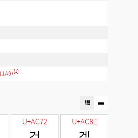
[1]
11A9)
U+AC72
U+AC8E
걲
겎