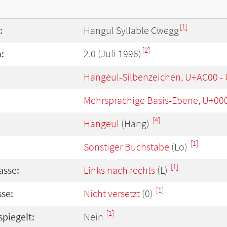
[1]
:
Hangul Syllable Cwegg
[2]
:
2.0 (Juli 1996)
Hangeul-Silbenzeichen, U+AC00 -
Mehrsprachige Basis-Ebene, U+00
[4]
Hangeul
(Hang)
[1]
Sonstiger Buchstabe
(Lo)
[1]
asse:
Links nach rechts
(L)
[1]
se:
Nicht versetzt
(0)
[1]
spiegelt:
Nein