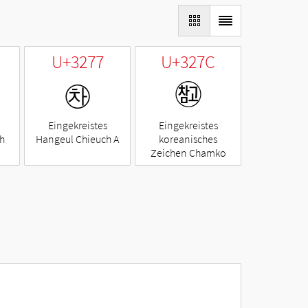
U+3277
U+327C
㉷
㉼
Eingekreistes
Eingekreistes
h
Hangeul Chieuch A
koreanisches
Zeichen Chamko