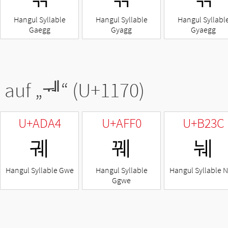
Hangul Syllable
Hangul Syllable
Hangul Syllabl
Gaegg
Gyagg
Gyaegg
 auf „
ᅰ
“ (U+1170)
U+ADA4
U+AFF0
U+B23C
궤
꿰
눼
Hangul Syllable Gwe
Hangul Syllable
Hangul Syllable 
Ggwe