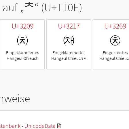
 auf „
ᄎ
“ (U+110E)
U+3209
U+3217
U+3269
㈉
㈗
㉩
Eingeklammertes
Eingeklammertes
Eingekreistes
Hangeul Chieuch
Hangeul Chieuch A
Hangeul Chieuc
hweise
tenbank - UnicodeData