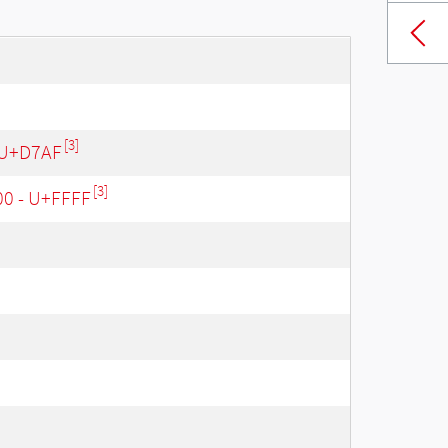
[3]
 U+D7AF
[3]
00 - U+FFFF