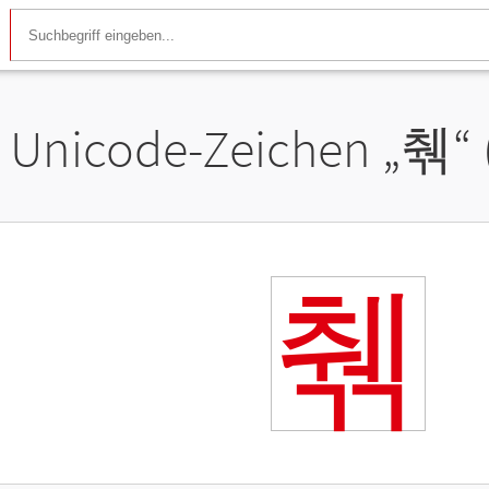
Unicode-Zeichen „
췎
“
췎