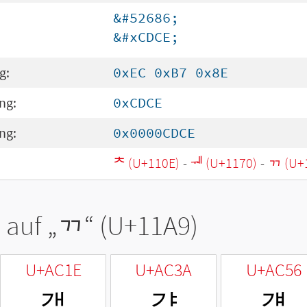
&#52686;
&#xCDCE;
g:
0xEC 0xB7 0x8E
ng:
0xCDCE
ng:
0x0000CDCE
ᄎ (U+110E)
-
ᅰ (U+1170)
-
ᆩ (U+
 auf „
ᆩ
“ (U+11A9)
U+AC1E
U+AC3A
U+AC56
갞
갺
걖