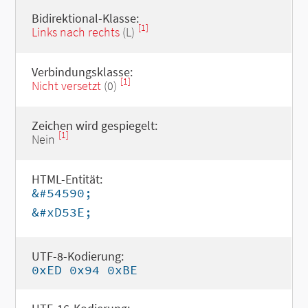
Bidirektional-Klasse:
[1]
Links nach rechts
(L)
Verbindungsklasse:
[1]
Nicht versetzt
(0)
Zeichen wird gespiegelt:
[1]
Nein
HTML-Entität:
&#54590;
&#xD53E;
UTF-8-Kodierung:
0xED 0x94 0xBE