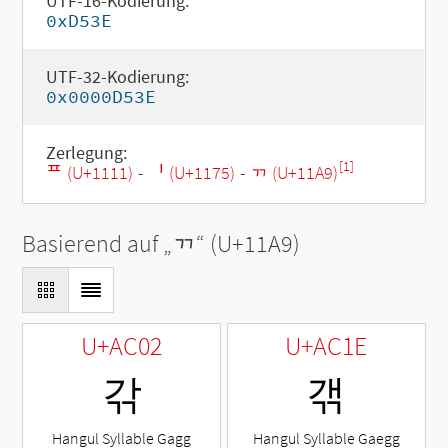
UTF-16-Kodierung:
0xD53E
UTF-32-Kodierung:
0x0000D53E
Zerlegung:
[1]
ᄑ (U+1111)
-
ᅵ (U+1175)
-
ᆩ (U+11A9)
Basierend auf „
ᆩ
“ (U+11A9)
U+AC02
U+AC1E
갂
갞
Hangul Syllable Gagg
Hangul Syllable Gaegg