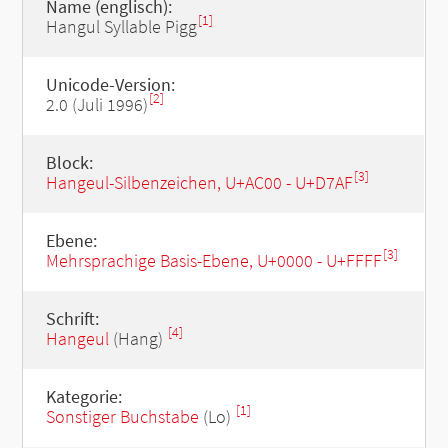
Name (englisch):
[1]
Hangul Syllable Pigg
Unicode-Version:
[2]
2.0 (Juli 1996)
Block:
[3]
Hangeul-Silbenzeichen, U+AC00 - U+D7AF
Ebene:
[3]
Mehrsprachige Basis-Ebene, U+0000 - U+FFFF
Schrift:
[4]
Hangeul
(Hang)
Kategorie:
[1]
Sonstiger Buchstabe
(Lo)