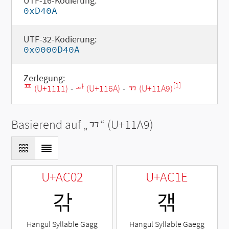
UTF-16-Kodierung:
0xD40A
UTF-32-Kodierung:
0x0000D40A
Zerlegung:
[1]
ᄑ (U+1111)
-
ᅪ (U+116A)
-
ᆩ (U+11A9)
Basierend auf „
ᆩ
“ (U+11A9)
U+AC02
U+AC1E
갂
갞
Hangul Syllable Gagg
Hangul Syllable Gaegg