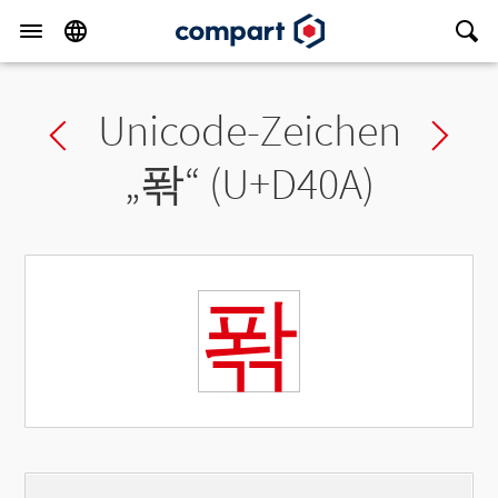
Unicode-Zeichen
Previous char
Ne
„
퐊
“ (U+D40A)
퐊