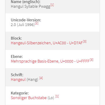
Name (englisch):
[1]
Hangul Syllable Pwagg
Unicode-Version:
[2]
2.0 (Juli 1996)
Block:
[3]
Hangeul-Silbenzeichen, U+AC00 - U+D7AF
Ebene:
[3]
Mehrsprachige Basis-Ebene, U+0000 - U+FFFF
Schrift:
[4]
Hangeul
(Hang)
Kategorie:
[1]
Sonstiger Buchstabe
(Lo)