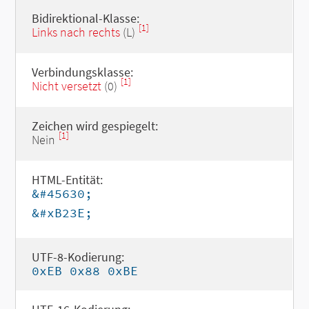
Bidirektional-Klasse:
[1]
Links nach rechts
(L)
Verbindungsklasse:
[1]
Nicht versetzt
(0)
Zeichen wird gespiegelt:
[1]
Nein
HTML-Entität:
&#45630;
&#xB23E;
UTF-8-Kodierung:
0xEB 0x88 0xBE