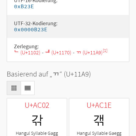
UTF-16-Kodierung:
0xB23E
UTF-32-Kodierung:
0x0000B23E
Zerlegung:
[1]
ᄂ (U+1102)
-
ᅰ (U+1170)
-
ᆩ (U+11A9)
Basierend auf „
ᆩ
“ (U+11A9)
U+AC02
U+AC1E
갂
갞
Hangul Syllable Gagg
Hangul Syllable Gaegg