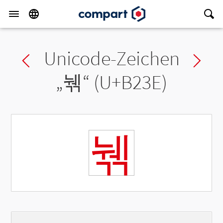
Unicode-Zeichen
Previous char
Ne
„
눾
“ (U+B23E)
눾