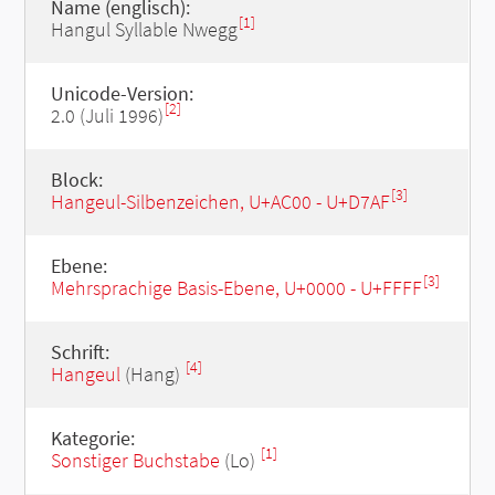
Name (englisch):
[1]
Hangul Syllable Nwegg
Unicode-Version:
[2]
2.0 (Juli 1996)
Block:
[3]
Hangeul-Silbenzeichen, U+AC00 - U+D7AF
Ebene:
[3]
Mehrsprachige Basis-Ebene, U+0000 - U+FFFF
Schrift:
[4]
Hangeul
(Hang)
Kategorie:
[1]
Sonstiger Buchstabe
(Lo)