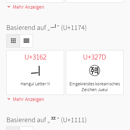
Mehr Anzeigen
Basierend auf „
ᅴ
“ (U+1174)
U+3162
U+327D
ㅢ
㉽
Hangul Letter Yi
Eingekreistes koreanisches
Zeichen Jueui
Mehr Anzeigen
Basierend auf „
ᄑ
“ (U+1111)