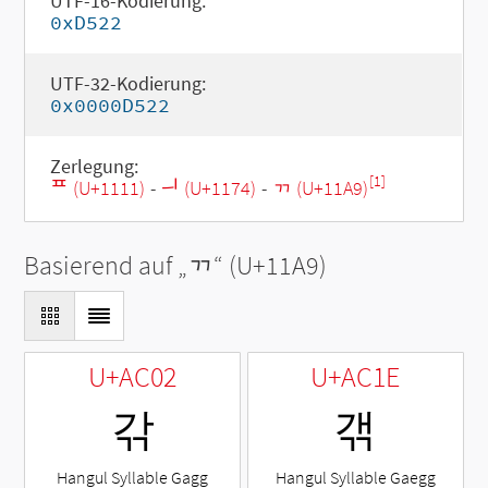
UTF-16-Kodierung:
0xD522
UTF-32-Kodierung:
0x0000D522
Zerlegung:
[1]
ᄑ (U+1111)
-
ᅴ (U+1174)
-
ᆩ (U+11A9)
Basierend auf „
ᆩ
“ (U+11A9)
U+AC02
U+AC1E
갂
갞
Hangul Syllable Gagg
Hangul Syllable Gaegg