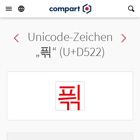
Unicode-Zeichen
Previous char
Ne
„
픢
“ (U+D522)
픢