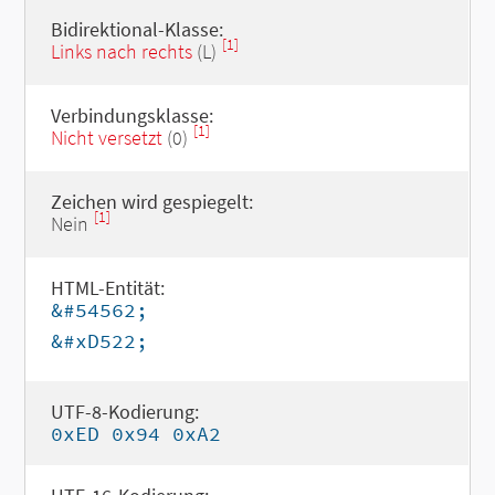
Bidirektional-Klasse:
[1]
Links nach rechts
(L)
Verbindungsklasse:
[1]
Nicht versetzt
(0)
Zeichen wird gespiegelt:
[1]
Nein
HTML-Entität:
&#54562;
&#xD522;
UTF-8-Kodierung:
0xED 0x94 0xA2