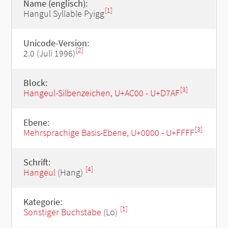
Name (englisch):
[1]
Hangul Syllable Pyigg
Unicode-Version:
[2]
2.0 (Juli 1996)
Block:
[3]
Hangeul-Silbenzeichen, U+AC00 - U+D7AF
Ebene:
[3]
Mehrsprachige Basis-Ebene, U+0000 - U+FFFF
Schrift:
[4]
Hangeul
(Hang)
Kategorie:
[1]
Sonstiger Buchstabe
(Lo)