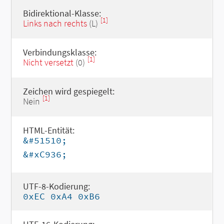
Bidirektional-Klasse:
[1]
Links nach rechts
(L)
Verbindungsklasse:
[1]
Nicht versetzt
(0)
Zeichen wird gespiegelt:
[1]
Nein
HTML-Entität:
&#51510;
&#xC936;
UTF-8-Kodierung:
0xEC 0xA4 0xB6