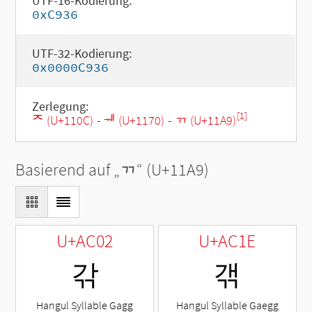
UTF-16-Kodierung:
0xC936
UTF-32-Kodierung:
0x0000C936
Zerlegung:
[1]
ᄌ (U+110C)
-
ᅰ (U+1170)
-
ᆩ (U+11A9)
Basierend auf „
ᆩ
“ (U+11A9)
U+AC02
U+AC1E
갂
갞
Hangul Syllable Gagg
Hangul Syllable Gaegg