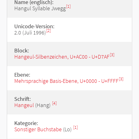
Name (englisch):
[1]
Hangul Syllable Jwegg
Unicode-Version:
[2]
2.0 (Juli 1996)
Block:
[3]
Hangeul-Silbenzeichen, U+AC00 - U+D7AF
Ebene:
[3]
Mehrsprachige Basis-Ebene, U+0000 - U+FFFF
Schrift:
[4]
Hangeul
(Hang)
Kategorie:
[1]
Sonstiger Buchstabe
(Lo)