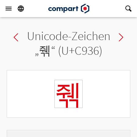
Unicode-Zeichen
Previous char
Ne
„
줶
“ (U+C936)
줶