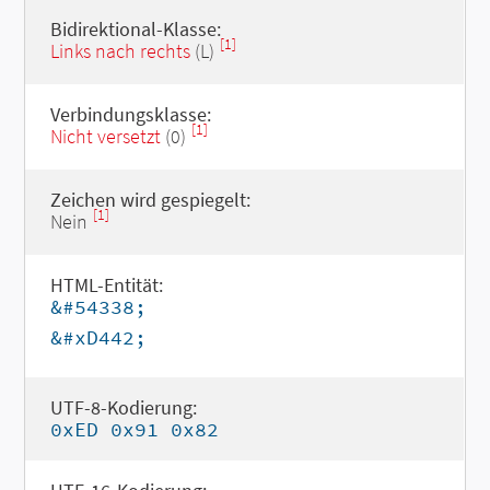
Bidirektional-Klasse:
[1]
Links nach rechts
(L)
Verbindungsklasse:
[1]
Nicht versetzt
(0)
Zeichen wird gespiegelt:
[1]
Nein
HTML-Entität:
&#54338;
&#xD442;
UTF-8-Kodierung:
0xED 0x91 0x82