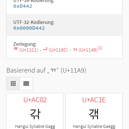
UTF-16-Kodierung:
0xD442
UTF-32-Kodierung:
0x0000D442
Zerlegung:
[1]
ᄑ (U+1111)
-
ᅬ (U+116C)
-
ᆩ (U+11A9)
Basierend auf „
ᆩ
“ (U+11A9)
U+AC02
U+AC1E
갂
갞
Hangul Syllable Gagg
Hangul Syllable Gaegg