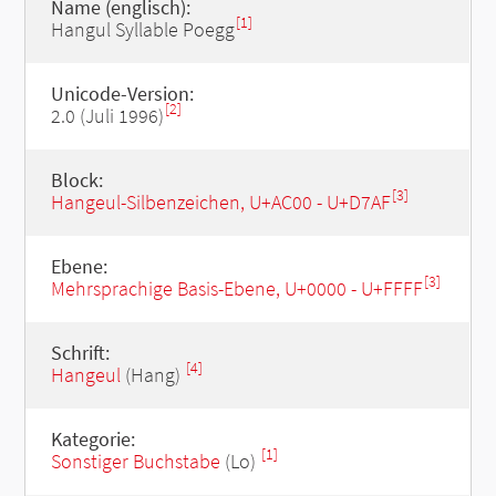
Name (englisch):
[1]
Hangul Syllable Poegg
Unicode-Version:
[2]
2.0 (Juli 1996)
Block:
[3]
Hangeul-Silbenzeichen, U+AC00 - U+D7AF
Ebene:
[3]
Mehrsprachige Basis-Ebene, U+0000 - U+FFFF
Schrift:
[4]
Hangeul
(Hang)
Kategorie:
[1]
Sonstiger Buchstabe
(Lo)