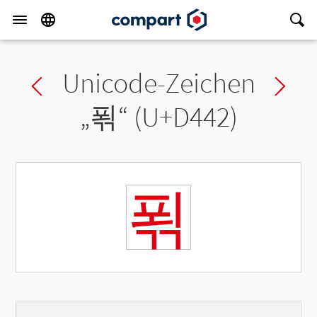
Unicode-Zeichen
Previous char
Ne
„
푂
“ (U+D442)
푂