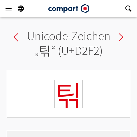
Unicode-Zeichen
Previous char
Ne
„
틲
“ (U+D2F2)
틲