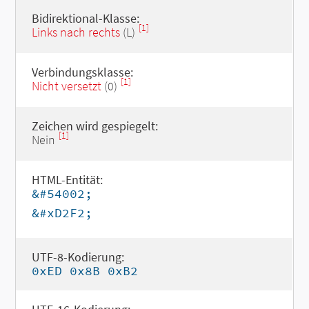
Bidirektional-Klasse:
[1]
Links nach rechts
(L)
Verbindungsklasse:
[1]
Nicht versetzt
(0)
Zeichen wird gespiegelt:
[1]
Nein
HTML-Entität:
&#54002;
&#xD2F2;
UTF-8-Kodierung:
0xED 0x8B 0xB2