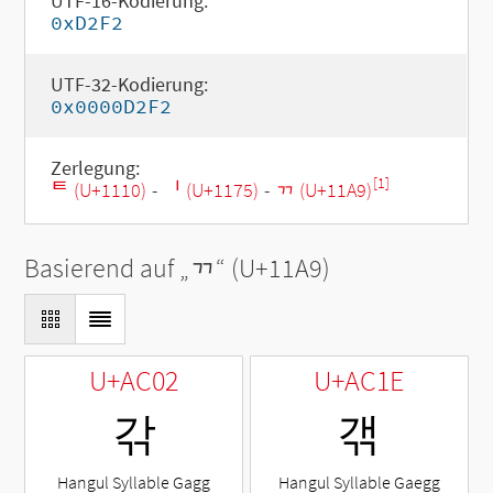
UTF-16-Kodierung:
0xD2F2
UTF-32-Kodierung:
0x0000D2F2
Zerlegung:
[1]
ᄐ (U+1110)
-
ᅵ (U+1175)
-
ᆩ (U+11A9)
Basierend auf „
ᆩ
“ (U+11A9)
U+AC02
U+AC1E
갂
갞
Hangul Syllable Gagg
Hangul Syllable Gaegg