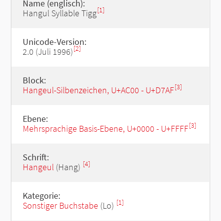
Name (englisch):
[1]
Hangul Syllable Tigg
Unicode-Version:
[2]
2.0 (Juli 1996)
Block:
[3]
Hangeul-Silbenzeichen, U+AC00 - U+D7AF
Ebene:
[3]
Mehrsprachige Basis-Ebene, U+0000 - U+FFFF
Schrift:
[4]
Hangeul
(Hang)
Kategorie:
[1]
Sonstiger Buchstabe
(Lo)