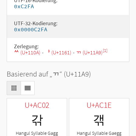
UTF-16-Kodierung:
0xC2FA
UTF-32-Kodierung:
0x0000C2FA
Zerlegung:
[1]
ᄊ (U+110A)
-
ᅡ (U+1161)
-
ᆩ (U+11A9)
Basierend auf „
ᆩ
“ (U+11A9)
U+AC02
U+AC1E
갂
갞
Hangul Syllable Gagg
Hangul Syllable Gaegg