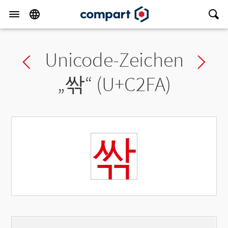
Unicode-Zeichen
Previous char
Ne
„
싺
“ (U+C2FA)
싺