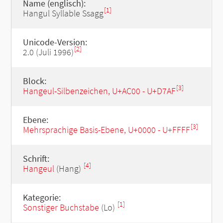
Name (englisch):
[1]
Hangul Syllable Ssagg
Unicode-Version:
[2]
2.0 (Juli 1996)
Block:
[3]
Hangeul-Silbenzeichen, U+AC00 - U+D7AF
Ebene:
[3]
Mehrsprachige Basis-Ebene, U+0000 - U+FFFF
Schrift:
[4]
Hangeul
(Hang)
Kategorie:
[1]
Sonstiger Buchstabe
(Lo)