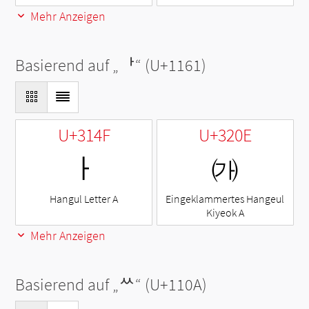
Mehr Anzeigen
Basierend auf „
ᅡ
“ (U+1161)
U+314F
U+320E
ㅏ
㈎
Hangul Letter A
Eingeklammertes Hangeul
Kiyeok A
Mehr Anzeigen
Basierend auf „
ᄊ
“ (U+110A)