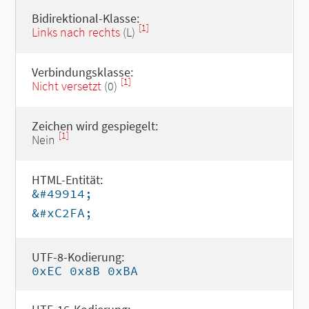
Bidirektional-Klasse:
[1]
Links nach rechts
(L)
Verbindungsklasse:
[1]
Nicht versetzt
(0)
Zeichen wird gespiegelt:
[1]
Nein
HTML-Entität:
&#49914;
&#xC2FA;
UTF-8-Kodierung:
0xEC 0x8B 0xBA