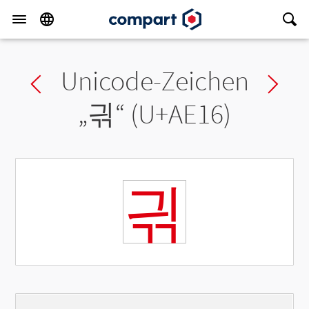
Unicode-Zeichen
Previous char
Ne
„
긖
“ (U+AE16)
긖