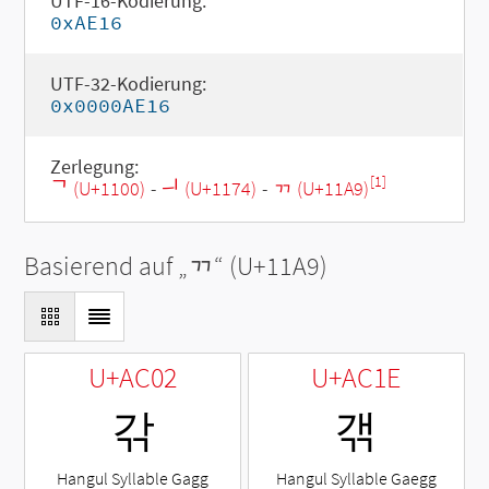
UTF-16-Kodierung:
0xAE16
UTF-32-Kodierung:
0x0000AE16
Zerlegung:
[1]
ᄀ (U+1100)
-
ᅴ (U+1174)
-
ᆩ (U+11A9)
Basierend auf „
ᆩ
“ (U+11A9)
U+AC02
U+AC1E
갂
갞
Hangul Syllable Gagg
Hangul Syllable Gaegg