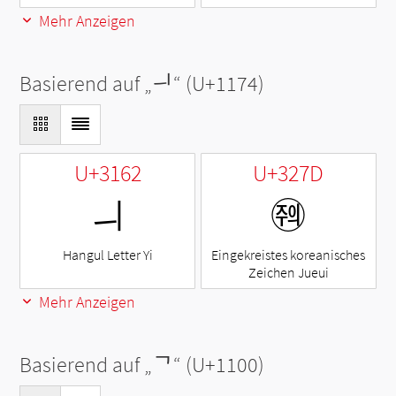
Mehr Anzeigen
Basierend auf „
ᅴ
“ (U+1174)
U+3162
U+327D
ㅢ
㉽
Hangul Letter Yi
Eingekreistes koreanisches
Zeichen Jueui
Mehr Anzeigen
Basierend auf „
ᄀ
“ (U+1100)