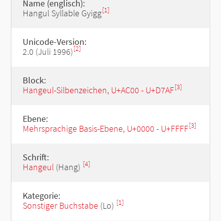
Name (englisch):
[1]
Hangul Syllable Gyigg
Unicode-Version:
[2]
2.0 (Juli 1996)
Block:
[3]
Hangeul-Silbenzeichen, U+AC00 - U+D7AF
Ebene:
[3]
Mehrsprachige Basis-Ebene, U+0000 - U+FFFF
Schrift:
[4]
Hangeul
(Hang)
Kategorie:
[1]
Sonstiger Buchstabe
(Lo)