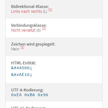
Bidirektional-Klasse:
[1]
Links nach rechts
(L)
Verbindungsklasse:
[1]
Nicht versetzt
(0)
Zeichen wird gespiegelt:
[1]
Nein
HTML-Entität:
&#44566;
&#xAE16;
UTF-8-Kodierung:
0xEA 0xB8 0x96