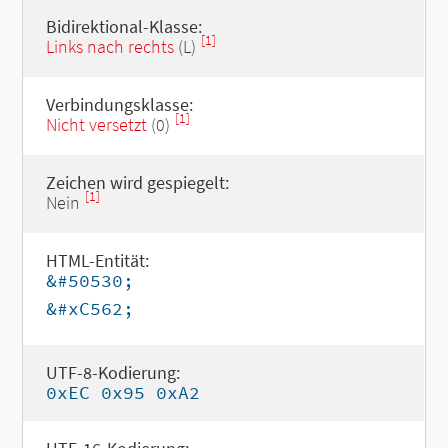
Bidirektional-Klasse:
[1]
Links nach rechts
(L)
Verbindungsklasse:
[1]
Nicht versetzt
(0)
Zeichen wird gespiegelt:
[1]
Nein
HTML-Entität:
&#50530;
&#xC562;
UTF-8-Kodierung:
0xEC 0x95 0xA2