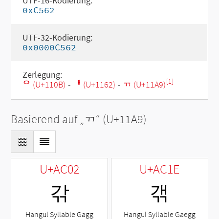
UTF-16-Kodierung:
0xC562
UTF-32-Kodierung:
0x0000C562
Zerlegung:
[1]
ᄋ (U+110B)
-
ᅢ (U+1162)
-
ᆩ (U+11A9)
Basierend auf „
ᆩ
“ (U+11A9)
U+AC02
U+AC1E
갂
갞
Hangul Syllable Gagg
Hangul Syllable Gaegg