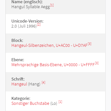
Name (englisch):
[1]
Hangul Syllable Aegg
Unicode-Version:
[2]
2.0 (Juli 1996)
Block:
[3]
Hangeul-Silbenzeichen, U+AC00 - U+D7AF
Ebene:
[3]
Mehrsprachige Basis-Ebene, U+0000 - U+FFFF
Schrift:
[4]
Hangeul
(Hang)
Kategorie:
[1]
Sonstiger Buchstabe
(Lo)