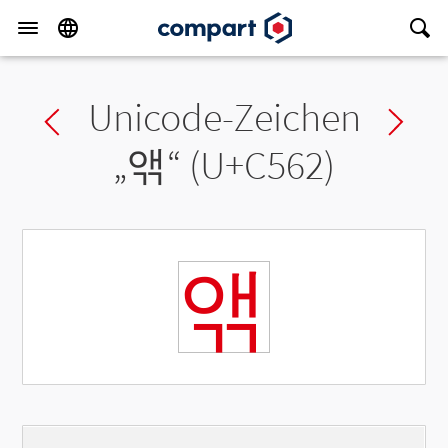
Unicode-Zeichen
Previous char
Ne
„
앢
“ (U+C562)
앢