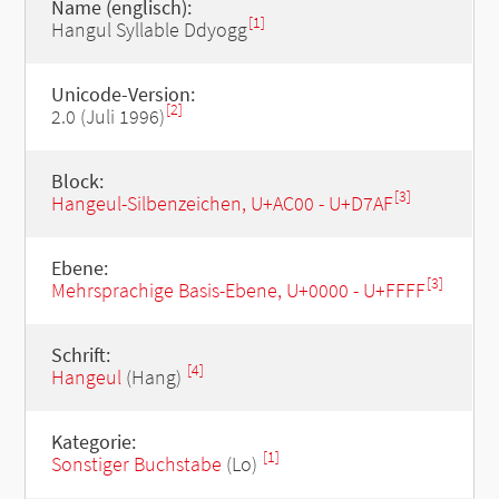
Name (englisch):
[1]
Hangul Syllable Ddyogg
Unicode-Version:
[2]
2.0 (Juli 1996)
Block:
[3]
Hangeul-Silbenzeichen, U+AC00 - U+D7AF
Ebene:
[3]
Mehrsprachige Basis-Ebene, U+0000 - U+FFFF
Schrift:
[4]
Hangeul
(Hang)
Kategorie:
[1]
Sonstiger Buchstabe
(Lo)