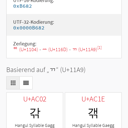
UTF-16-Kodierung:
0xB682
UTF-32-Kodierung:
0x0000B682
Zerlegung:
[1]
ᄄ (U+1104)
-
ᅭ (U+116D)
-
ᆩ (U+11A9)
Basierend auf „
ᆩ
“ (U+11A9)
U+AC02
U+AC1E
갂
갞
Hangul Syllable Gagg
Hangul Syllable Gaegg