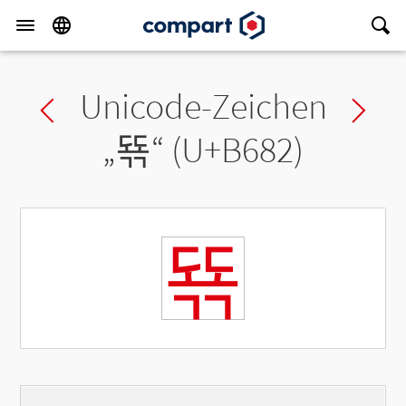
Unicode-Zeichen
Previous char
Ne
„
뚂
“ (U+B682)
뚂