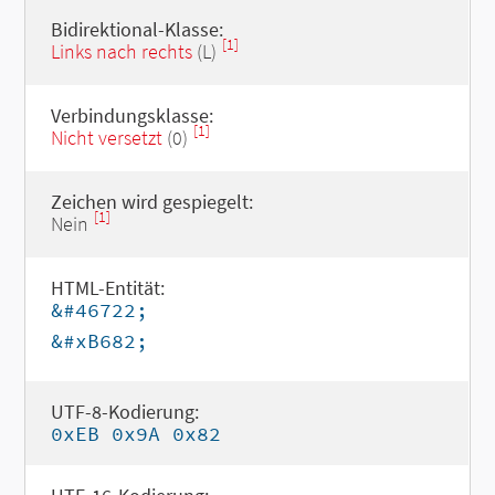
Bidirektional-Klasse:
[1]
Links nach rechts
(L)
Verbindungsklasse:
[1]
Nicht versetzt
(0)
Zeichen wird gespiegelt:
[1]
Nein
HTML-Entität:
&#46722;
&#xB682;
UTF-8-Kodierung:
0xEB 0x9A 0x82