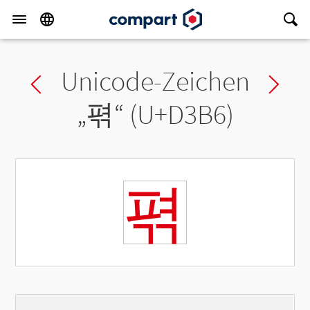
Unicode-Zeichen
Previous char
Ne
„
펶
“ (U+D3B6)
펶