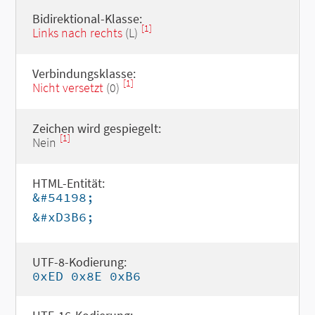
Bidirektional-Klasse:
[1]
Links nach rechts
(L)
Verbindungsklasse:
[1]
Nicht versetzt
(0)
Zeichen wird gespiegelt:
[1]
Nein
HTML-Entität:
&#54198;
&#xD3B6;
UTF-8-Kodierung:
0xED 0x8E 0xB6