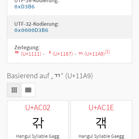
UTF-16-Kodierung:
0xD3B6
UTF-32-Kodierung:
0x0000D3B6
Zerlegung:
[1]
ᄑ (U+1111)
-
ᅧ (U+1167)
-
ᆩ (U+11A9)
Basierend auf „
ᆩ
“ (U+11A9)
U+AC02
U+AC1E
갂
갞
Hangul Syllable Gagg
Hangul Syllable Gaegg