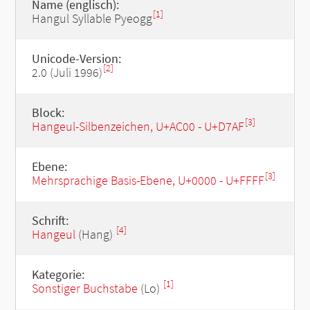
Name (englisch):
[1]
Hangul Syllable Pyeogg
Unicode-Version:
[2]
2.0 (Juli 1996)
Block:
[3]
Hangeul-Silbenzeichen, U+AC00 - U+D7AF
Ebene:
[3]
Mehrsprachige Basis-Ebene, U+0000 - U+FFFF
Schrift:
[4]
Hangeul
(Hang)
Kategorie:
[1]
Sonstiger Buchstabe
(Lo)